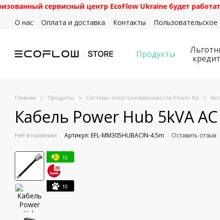
нный сервисный центр EcoFlow Ukraine будет работать по ад
Перейти к основному контенту
О нас
Оплата и доставка
Контакты
Пользовательское
Льготн
Продукты
креди
Главная
Продукты
Системы энергонезависимости Power Kit
Акс
Кабель Power Hub 5kVA AC 
Нет в наличии
Артикул: EFL-MM305HUBACIN-4.5m
Оставить отзыв
10
10