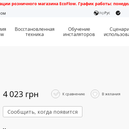
 розничного магазина EcoFlow. График работы: понедельник
ром
Укр
Рус
мия
Восстановленная
Обучение
Сценар
ow
техника
инсталяторов
использов
4 023 грн
К сравнению
В желания
Сообщить, когда появится