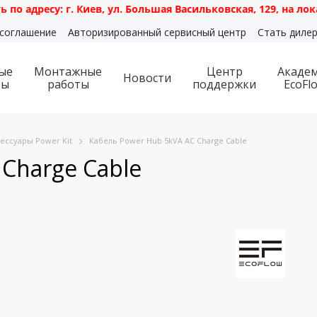
ресу: г. Киев, ул. Большая Васильковская, 129, на локации
 соглашение
Авторизированный сервисный центр
Стать диле
ые
Монтажные
Центр
Акаде
Новости
ты
работы
поддержки
EcoFl
ессуары Power Kit
Кабель Power Hub 5kVA AC Charge Cable
Charge Cable