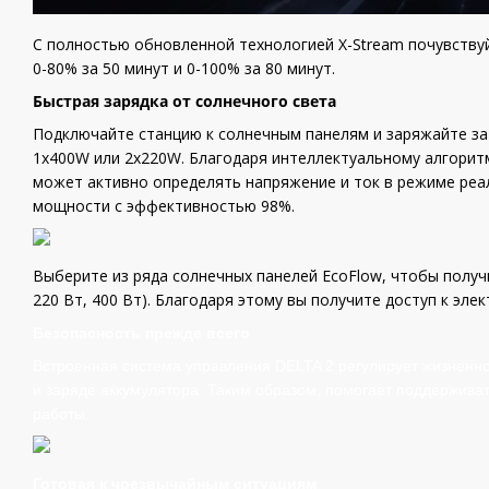
С полностью обновленной технологией X-Stream почувству
0-80% за 50 минут и 0-100% за 80 минут.
Быстрая зарядка от солнечного света
Подключайте станцию ​​к солнечным панелям и заряжайте з
1x400W или 2x220W. Благодаря интеллектуальному алгори
может активно определять напряжение и ток в режиме реа
мощности с эффективностью 98%.
Выберите из ряда солнечных панелей EcoFlow, чтобы получи
220 Вт, 400 Вт). Благодаря этому вы получите доступ к эле
Безопасность прежде всего
Встроенная система управления DELTA 2 регулирует жизненно
и заряде аккумулятора. Таким образом, помогает поддерживать
работы.
Готовая к чрезвычайным ситуациям