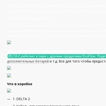
Используйте DELTA 2 в качестве EPS (аварийный источник пит
портативной зарядной станции, когда электроснабжение от це
Контроль из любого места
Пользуйтесь приложением EcoFlow, чтобы управлять DELTA 2 
помощью Bluetooth, когда нет доступа к интернету. В любом с
параметры и следить за потреблением подключенных приборо
Часть постоянно расширяющейся экосистемы
DELTA 2 работает в паре с другими продуктами EcoFlow. Подк
дополнительных батарей
и т.д. Все для того чтобы предос
Что в коробке
1. DELTA 2