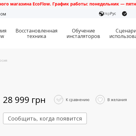
зина EcoFlow. График работы: понедельник — пятница с 10:0
ром
Укр
Рус
мия
Восстановленная
Обучение
Сценар
ow
техника
инсталяторов
использов
рсия
28 999 грн
К сравнению
В желания
Сообщить, когда появится