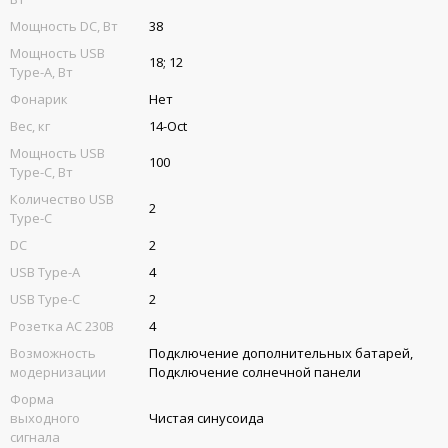
Мощность DC, Вт
38
Мощность USB
18; 12
Type-A, Вт
Фонарик
Нет
Вес, кг
14-Oct
Мощность USB
100
Type-C, Вт
Количество USB
2
Type-C
DC
2
USB Type-A
4
USB Type-C
2
Розетка AC 230В
4
Возможность
Подключение дополнительных батарей,
модернизации
Подключение солнечной панели
Форма
выходного
Чистая синусоида
сигнала