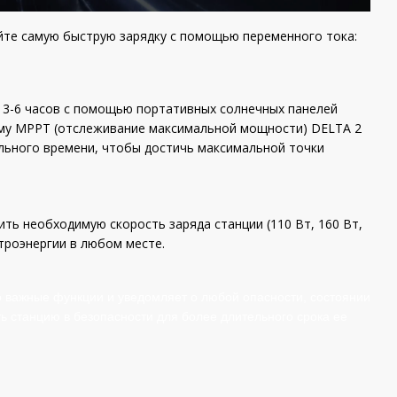
йте самую быструю зарядку с помощью переменного тока:
а 3-6 часов с помощью портативных солнечных панелей
тму MPPT (отслеживание максимальной мощности) DELTA 2
льного времени, чтобы достичь максимальной точки
ть необходимую скорость заряда станции (110 Вт, 160 Вт,
ктроэнергии в любом месте.
 важные функции и уведомляет о любой опасности, состоянии
 станцию ​​в безопасности для более длительного срока ее