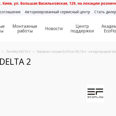
. Большая Васильковская, 129, на локации розничного мага
 соглашение
Авторизированный сервисный центр
Стать диле
ые
Монтажные
Центр
Акаде
Новости
ты
работы
поддержки
EcoFl
Линейка DELTA 2
Зарядная станция EcoFlow DELTA 2 - международная ве
 DELTA 2