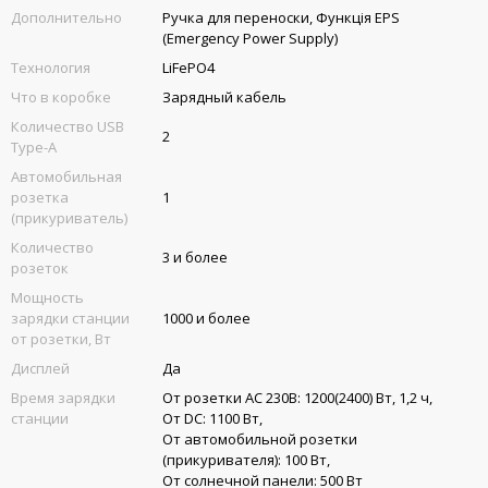
Дополнительно
Ручка для переноски, Функція EPS
(Emergency Power Supply)
Технология
LiFePO4
Что в коробке
Зарядный кабель
Количество USB
2
Type-A
Автомобильная
розетка
1
(прикуриватель)
Количество
3 и более
розеток
Мощность
зарядки станции
1000 и более
от розетки, Вт
Дисплей
Да
Время зарядки
От розетки AC 230В: 1200(2400) Вт, 1,2 ч,
станции
От DC: 1100 Вт,
От автомобильной розетки
(прикуривателя): 100 Вт,
От солнечной панели: 500 Вт