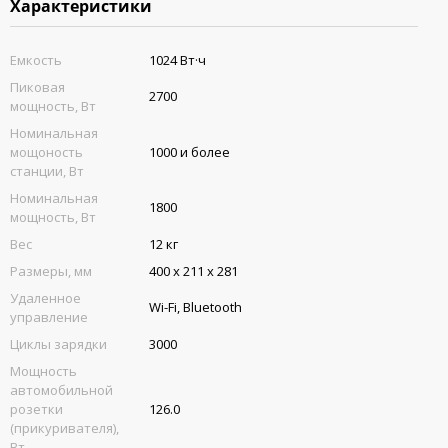
Характеристики
Емкость
1024 Вт·ч
Пиковая
2700
мощность, Вт
Номинальная
мощоность
1000 и более
станции, Вт
Номинальная
1800
мощность, Вт
Вес
12 кг
Размеры, мм
400 x 211 x 281
Удаленное
Wi-Fi, Bluetooth
управление
Циклы зарядки
3000
Мощность
автомобильной
розетки
126.0
(прикуривателя),
Вт