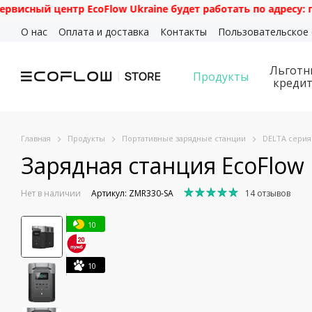
нтр EcoFlow Ukraine будет работать по адресу: г. Киев, ул
Перейти к основному контенту
О нас
Оплата и доставка
Контакты
Пользовательское
Льготн
Продукты
креди
Главная
Продукты
Портативные зарядные станции
DELTA серия
Зарядная станция EcoFlow
Нет в наличии
Артикул: ZMR330-SA
14 отзывов
10
10