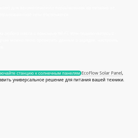
ания) для автоматического переключения на питание от
нтрализованной сети отключается.
из любого места с помощью Wi-Fi. Или подключайтесь с
лучае можно легко проверить данные о зарядке, настроить
в.
EcoFlow Solar Panel
,
лючайте станцию ​​к солнечным панелям
тавить универсальное решение для питания вашей техники.