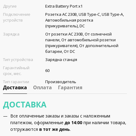
Другие
Extra Battery Port x1
Подключение
Розетка AC 230В, USB Type-C, USB Type-A,
устройств
Автомобильная розетка
(прикуриватель), DC
Зарядка
От розетки AC 230В, От солнечной
панели, От автомобильной розетки
(прикуривателя), От дополнительной
батареи, От DC
Тип устройства
Зарядна станція
Гарантийный
60
срок, мес.
Тип гарантии
Производитель
Доставка
Оплата
Гарантия
ДОСТАВКА
Все оплаченные заказы и заказы с наложенным
платежом, оформленные
до 14:00
при наличии товара,
отгружаются
в тот же день
.