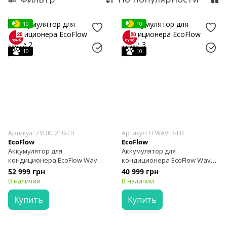
10
10
10
10
Артикул: ZYDKT210-EB
Артикул: EFWAVE3-EB
EcoFlow
EcoFlow
Аккумулятор для
Аккумулятор для
кондиционера EcoFlow Wave
кондиционера EcoFlow Wave
2
3
52 999 грн
40 999 грн
В наличии
В наличии
Купить
Купить