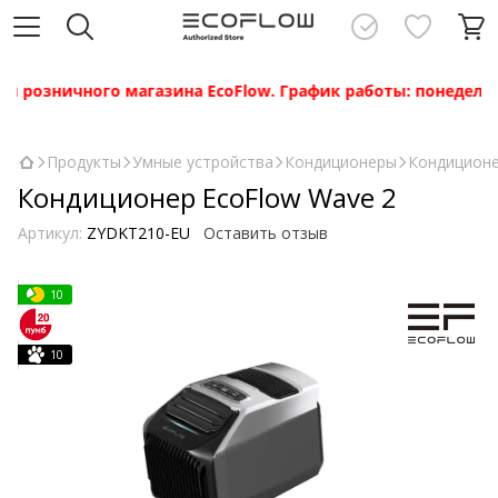
розничного магазина EcoFlow. График работы: понедельник —
Продукты
Умные устройства
Кондиционеры
Кондиционе
Кондиционер EcoFlow Wave 2
Артикул:
ZYDKT210-EU
Оставить отзыв
10
10