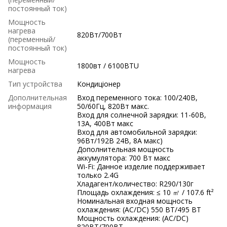
постоянный ток)
Мощность
нагрева
820Вт/700Вт
(переменный/
постоянный ток)
Мощность
1800вт / 6100BTU
нагрева
Тип устройства
Кондиціонер
Дополнительная
Вход переменного тока: 100/240В,
информация
50/60Гц, 820Вт макс.
Вход для солнечной зарядки: 11-60В,
13А, 400Вт макс
Вход для автомобильной зарядки:
96Вт/192В 24В, 8А макс)
Дополнительная мощность
аккумулятора: 700 Вт макс
Wi-Fi: Данное изделие поддерживает
только 2.4G
Хладагент/количество: R290/130г
Площадь охлаждения: ≤ 10 ㎡ / 107.6 ft²
Номинальная входная мощность
охлаждения: (AC/DC) 550 ВТ/495 ВТ
Мощность охлаждения: (AC/DC)
820ВТ/700ВТ