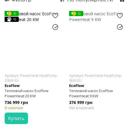
Умные устройства
Аксессуары
10
10
Наборы
10
Системы энергонезависимости PowerOcean
Тепловые насосы
Зарядные станции международная версия
Акционные товары
Артикул: PowerHeat-HeatPump-
Артикул: PowerHeat-HeatPump-
20kW-EU
9kW-EU
EcoFlow
EcoFlow
Тепловой насос EcoFlow
Тепловой насос EcoFlow
PowerHeat 20 KW
PowerHeat 9 KW
736 999 грн
376 999 грн
В наличии
Нет в наличии
Купить