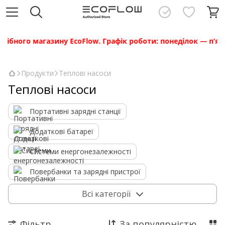
ібного магазину EcoFlow. Графік роботи: понеділок — п’ятниц
Продукти
Теплові насоси
Теплові насоси
Портативні зарядні станції
Додаткові батареї
Системи енергонезалежності
Повербанки та зарядні пристрої
Сонячні панелі
Всі категорії
Cистеми енергонезалежності Power Kit
Фільтр
За популярністю