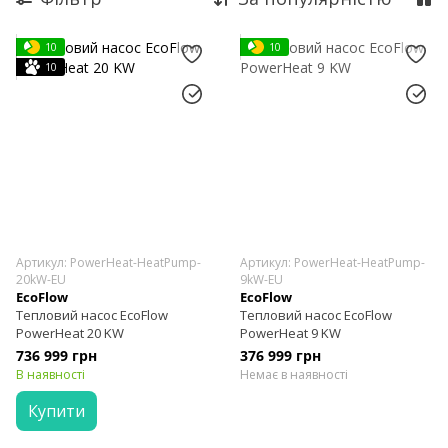
Розумні пристрої
Аксесуари
10
10
Комплекти
10
Система енергонезалежності PowerOcean
Теплові насоси
Зарядні станції міжнародна версія
Акційні товари
Артикул: PowerHeat-HeatPump-
Артикул: PowerHeat-HeatPump-
20kW-EU
9kW-EU
EcoFlow
EcoFlow
Тепловий насос EcoFlow
Тепловий насос EcoFlow
PowerHeat 20 KW
PowerHeat 9 KW
736 999 грн
376 999 грн
В наявності
Немає в наявності
Купити