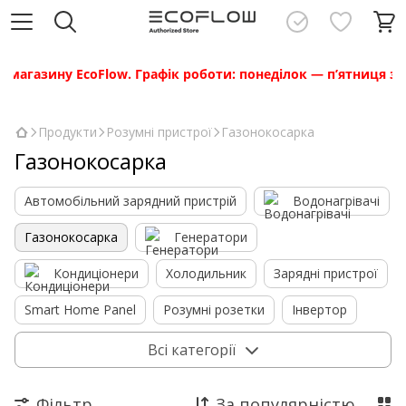
агазину EcoFlow. Графік роботи: понеділок — п’ятниця з 10:
Продукти
Розумні пристрої
Газонокосарка
Газонокосарка
Автомобільний зарядний пристрій
Водонагрівачі
Газонокосарка
Генератори
Кондиціонери
Холодильник
Зарядні пристрої
Smart Home Panel
Розумні розетки
Інвертор
Всі категорії
Фільтр
За популярністю