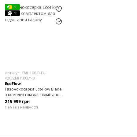
10
10
Артикул: ZMH100-B-EU-
V20/ZMH100LY-B
EcoFlow
Газонокосарка EcoFlow Blade
з комплектом для підмітання
газону
215 999 грн
Немає в наявності