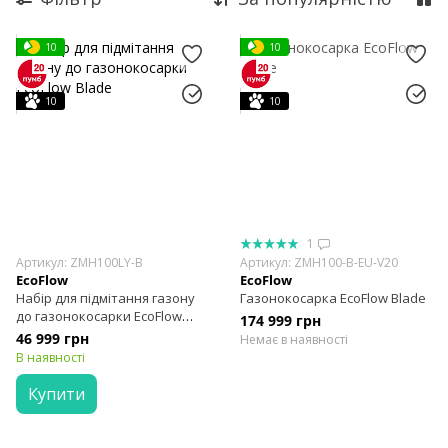
10
10
10
10
1
Артикул: ZMH100LY-B
Артикул: ZMH100-B-EU-V20
EcoFlow
EcoFlow
Набір для підмітання газону
Газонокосарка EcoFlow Blade
до газонокосарки EcoFlow
174 999 грн
Blade
46 999 грн
Немає в наявності
В наявності
Купити