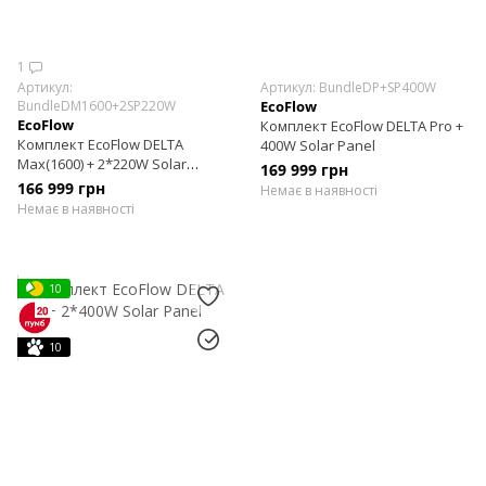
1
Артикул:
Артикул: BundleDP+SP400W
BundleDM1600+2SP220W
EcoFlow
EcoFlow
Комплект EcoFlow DELTA Pro +
Комплект EcoFlow DELTA
400W Solar Panel
Max(1600) + 2*220W Solar
169 999 грн
Panel
166 999 грн
Немає в наявності
Немає в наявності
10
10