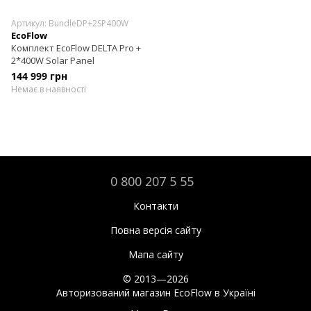
Артикул: BundleDP+2SP400W
EcoFlow
Комплект EcoFlow DELTA Pro +
2*400W Solar Panel
144 999 грн
Немає в наявності
0 800 207 5 55
Контакти
Повна версія сайту
Мапа сайту
© 2013—2026
Авторизований магазин EcoFlow в Україні