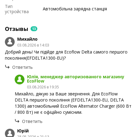
Тип
Автомобільна зарядна станція
устройства
Отзывы
13
Михайло
03.08.2026 в 14:03
Добрий день! Чи підійде для Ecoflow Delta самого першого
покоління(EFDELTA1300-EU)?
Ответить
Юлія, менеджер авторизованого магазину
EcoFlow
03.08.2026 в 19:35
Михайло, дякую за Ваше звернення. Для EcoFlow
DELTA першого покоління (EFDELTA1300-EU, DELTA
1300) автомобільний EcoFlow Alternator Charger (600 Вт
/ 800 Вт) не є офіційно сумісним.
Ответить
Юрій
28.05.2026 в 21:13