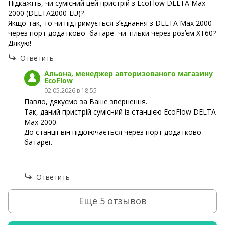
Підкажіть, чи сумісний цей пристрій з EcoFlow DELTA Max
2000 (DELTA2000-EU)?
Якщо так, то чи підтримується зʼєднання з DELTA Max 2000
через порт додаткової батареї чи тільки через розʼєм ХТ60?
Дякую!
Ответить
Альона, менеджер авторизованого магазину
EcoFlow
02.05.2026 в 18:55
Павло, дякуємо за Ваше звернення.
Так, даний пристрій сумісний із станцією EcoFlow DELTA
Max 2000.
До станції він підключається через порт додаткової
батареї.
Ответить
Еще 5 отзывов