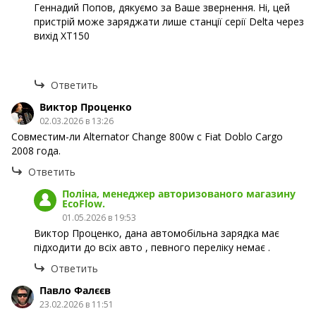
Геннадий Попов, дякуємо за Ваше звернення. Ні, цей
пристрій може заряджати лише станції серії Delta через
вихід XT150
Ответить
Виктор Проценко
02.03.2026 в 13:26
Совместим-ли Alternator Change 800w с Fiat Doblo Cargo
2008 года.
Ответить
Поліна, менеджер авторизованого магазину
EcoFlow.
01.05.2026 в 19:53
Виктор Проценко, дана автомобільна зарядка має
підходити до всіх авто , певного переліку немає .
Ответить
Павло Фалєєв
23.02.2026 в 11:51