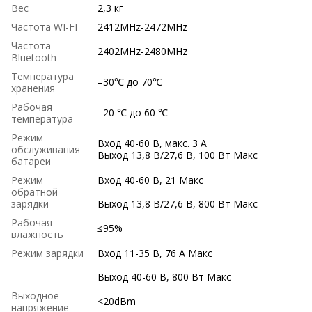
Вес
2,3 кг
Частота WI-FI
2412MHz-2472MHz
Частота
2402MHz-2480MHz
Bluetooth
Температура
–30℃ до 70℃
хранения
Рабочая
–20 ℃ до 60 ℃
температура
Режим
Вход 40-60 В, макс. 3 А
обслуживания
Выход 13,8 В/27,6 В, 100 Вт Макс
батареи
Режим
Вход 40-60 В, 21 Макс
обратной
зарядки
Выход 13,8 В/27,6 В, 800 Вт Макс
Рабочая
≤95%
влажность
Режим зарядки
Вход 11-35 В, 76 А Макс
Выход 40-60 В, 800 Вт Макс
Выходное
<20dBm
напряжение