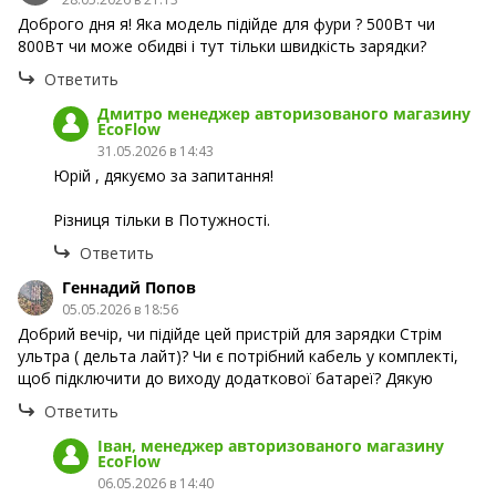
Доброго дня я! Яка модель підійде для фури ? 500Вт чи
800Вт чи може обидві і тут тільки швидкість зарядки?
Ответить
Дмитро менеджер авторизованого магазину
EcoFlow
31.05.2026 в 14:43
Юрій , дякуємо за запитання!
Різниця тільки в Потужності.
Ответить
Геннадий Попов
05.05.2026 в 18:56
Добрий вечір, чи підійде цей пристрій для зарядки Стрім
ультра ( дельта лайт)? Чи є потрібний кабель у комплекті,
щоб підключити до виходу додаткової батареї? Дякую
Ответить
Іван, менеджер авторизованого магазину
EcoFlow
06.05.2026 в 14:40