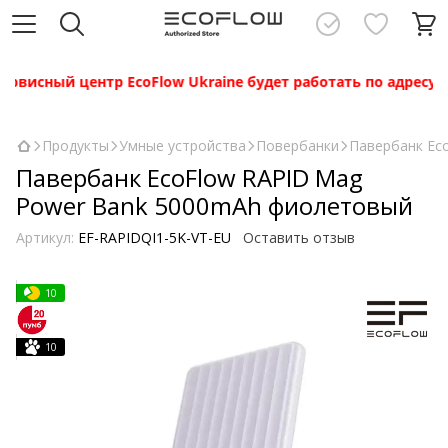
й центр EcoFlow Ukraine будет работать по адресу: г. Киев
Продукты
Умные устройства
Повербанки
Павербанк Ec
Павербанк EcoFlow RAPID Mag
Power Bank 5000mAh фиолетовый
Артикул:
EF-RAPIDQI1-5K-VT-EU
Оставить отзыв
10
10