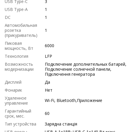
USB Type-C
3
USB Type-A
1
DC
1
Автомобильная
розетка
1
(прикуриватель)
Пиковая
6000
мощность, Вт
Технология
LFP
Возможность
Подключение дополнительных батарей,
модернизации
Подключение солнечной панели,
Підключення генератора
Дисплей
Да
Фонарик
Нет
Удаленное
Wi-Fi, Bluetooth,Приложение
управление
Гарантийный
60
срок, мес.
Тип устройства
Зарядна станція
USB-порты
USB-A 1×18В; USB-C 1×140 Вт макс.