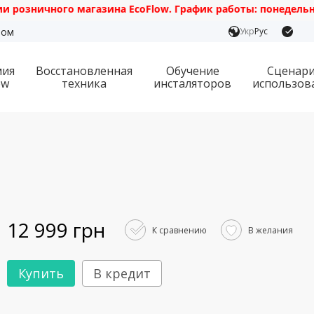
озничного магазина EcoFlow. График работы: понедельник — 
ром
Укр
Рус
мия
Восстановленная
Обучение
Сценар
ow
техника
инсталяторов
использов
12 999 грн
К сравнению
В желания
Купить
В кредит