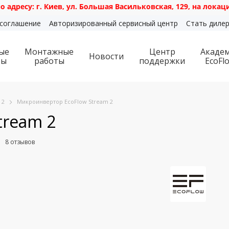
у: г. Киев, ул. Большая Васильковская, 129, на локации р
 соглашение
Авторизированный сервисный центр
Стать диле
ые
Монтажные
Центр
Акаде
Новости
ты
работы
поддержки
EcoFl
 2
Микроинвертор EcoFlow Stream 2
tream 2
8 отзывов