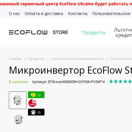
й сервисный центр EcoFlow Ukraine будет работать по адрес
Перейти к основному контенту
О нас
Оплата и доставка
Контакты
Пользовательское
Льготн
Продукты
креди
Главная
Продукты
Системы энергонезависимости
PowerStream
Микроинвертор EcoFlow S
В наличии
Артикул: EFStreamMI800W+DIY5M+PV3M*4
10
10