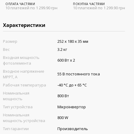
ОПЛАТА ЧАСТЯМИ
ПОКУПКА ЧАСТЯМИ
10 платежей по 1 299.90 грн
10 платежей по 1 299.90 грн
Характеристики
Размер
252 x 180 x 35 мм
Вес
3.2 кг
Входная мощность
600 Вт x 2
фотоэлемента
Входное напряжение
55 В постоянного тока
MPPT, A
Рабочая температура
-40 °C до + 65 °C
Номинальная
800 Вт
мощность
Тип устройства
Мікроінвертор
Номинальная
800 W
мощность устройства
Тип гарантии
Производитель