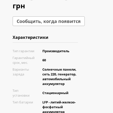
грн
Сообщить, когда появится
Характеристики
Тип гарантии
Производитель
Гарантийный
60
срок, мес.
Варианты
Солнечные панели,
заряда
сеть 220, генератор,
автомобильный
аккумулятор
Тип
Стационарный
установки
Тип батареи
LFP - литий-железо-
фосфатный
аккумулятор