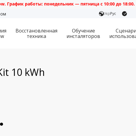
к работы: понедельник — пятница с 10:00 до 18:00.
ром
Укр
Рус
мия
Восстановленная
Обучение
Сценар
ow
техника
инсталяторов
использов
it 10 kWh