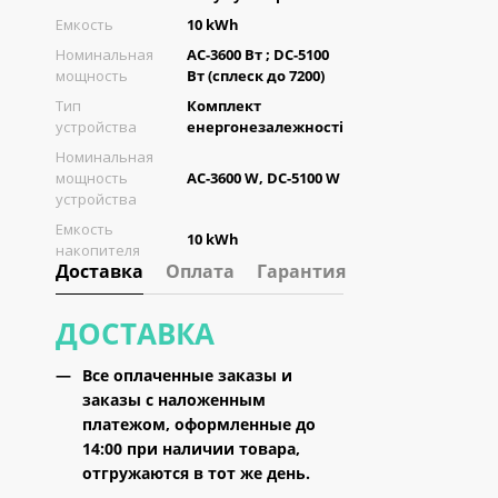
Емкость
10 kWh
Номинальная
AC-3600 Вт ; DC-5100
мощность
Вт (сплеск до 7200)
Тип
Комплект
устройства
енергонезалежності
Номинальная
мощность
AC-3600 W, DC-5100 W
устройства
Емкость
10 kWh
накопителя
Доставка
Оплата
Гарантия
ДОСТАВКА
Все оплаченные заказы и
заказы с наложенным
платежом, оформленные
до
14:00
при наличии товара,
отгружаются
в тот же день
.