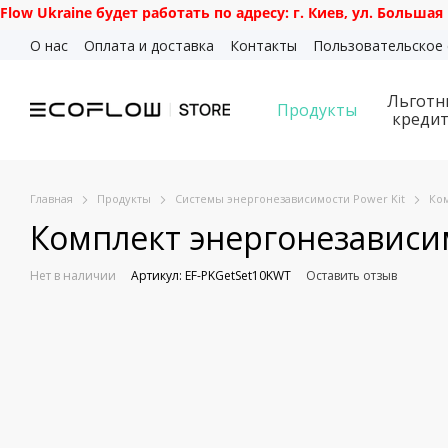
 будет работать по адресу: г. Киев, ул. Большая Василько
Перейти к основному контенту
О нас
Оплата и доставка
Контакты
Пользовательское
Льготн
Продукты
креди
Главная
Продукты
Системы энергонезависимости Power Kit
Ком
Комплект энергонезависимо
Нет в наличии
Артикул: EF-PKGetSet10KWT
Оставить отзыв