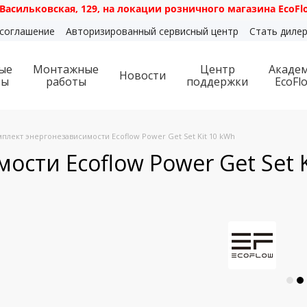
вская, 129, на локации розничного магазина EcoFlow. Графи
 соглашение
Авторизированный сервисный центр
Стать диле
ые
Монтажные
Центр
Акаде
Новости
ты
работы
поддержки
EcoFl
плект энергонезависимости Ecoflow Power Get Set Kit 10 kWh
сти Ecoflow Power Get Set K