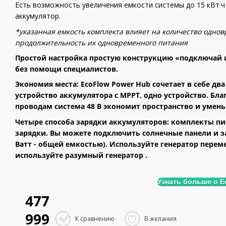
Есть возможность увеличения емкости системы до 15 кВт·ч
аккумулятор.
*указанная емкость комплекта влияет на количество одн
продолжительность их одновременного питания
Простой настройка простую конструкцию «подключай 
без помощи специалистов.
Экономия места:
EcoFlow Power Hub сочетает в себе дв
устройство аккумулятора с MPPT, одно устройство. Б
проводам система 48 В экономит пространство и умень
Четыре способа зарядки аккумуляторов:
комплекты пит
зарядки. Вы можете подключить солнечные панели и за
Ватт - общей емкостью). Используйте генератор перем
используйте разумный генератор
.
Узнать больше о E
477
999
К сравнению
В желания