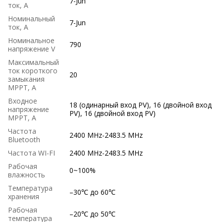
7-Jun
ток, А
Номинальный
7-Jun
ток, А
Номинальное
790
напряжение V
Максимальный
ток короткого
20
замыкания
MPPT, А
Входное
18 (одинарный вход PV), 16 (двойной вход
напряжение
PV), 16 (двойной вход PV)
MPPT, A
Частота
2400 MHz-2483.5 MHz
Bluetooth
Частота WI-FI
2400 MHz-2483.5 MHz
Рабочая
0~100%
влажность
Температура
–30℃ до 60℃
хранения
Рабочая
–20℃ до 50℃
температура