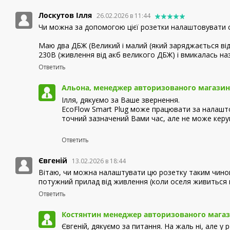
Лоскутов Ілля
26.02.2026 в 11:44
Чи можна за допомогою цієї розетки налаштовувати сц
Маю два ДБЖ (Великий і малий (який заряджається ві
230В (живлення від акб великого ДБЖ) і вмикалась на
Ответить
Альона, менеджер авторизованого магазин
Ілля, дякуємо за Ваше звернення.
EcoFlow Smart Plug може працювати за налашто
точний зазначений Вами час, але не може керув
Ответить
Євгеній
13.02.2026 в 18:44
Вітаю, чи можна налаштувати цю розетку таким чином
потужний прилад від живлення (коли оселя живиться в
Ответить
Костянтин менеджер авторизованого магаз
Євгеній, дякуємо за питання. На жаль ні, але у