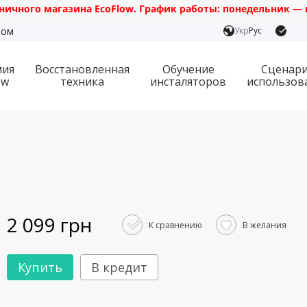
 магазина EcoFlow. График работы: понедельник — пятница с
ром
Укр
Рус
мия
Восстановленная
Обучение
Сценар
ow
техника
инсталяторов
использов
2 099 грн
К сравнению
В желания
Купить
В кредит