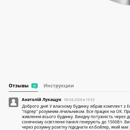
Отзывы
Инструкции
30
Анатолій Лукащук
09.04.2026 в 15:53
Доброго дня! У власному будинку зібрав комплект з Ec
"підпер" розумним лічильником. Все працює на ОК. П
живлення всього будинку. Вихідну потужність через до
сонячному освітленні панелі генерують до 1500Вт. Ви
через розумну розетку підєднати ел.бойлер, який має