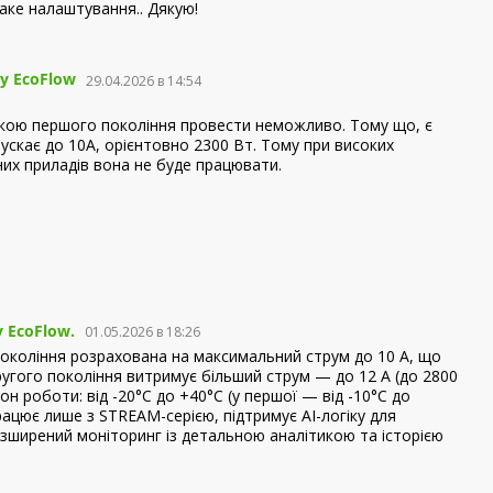
аке налаштування.. Дякую!
у EcoFlow
29.04.2026 в 14:54
кою першого покоління провести неможливо. Тому що, є
ускає до 10А, орієнтовно 2300 Вт. Тому при високих
них приладів вона не буде працювати.
 EcoFlow.
01.05.2026 в 18:26
окоління розрахована на максимальний струм до 10 А, що
угого покоління витримує більший струм — до 12 А (до 2800
н роботи: від -20°C до +40°C (у першої — від -10°C до
рацює лише з STREAM-серією, підтримує AI-логіку для
зширений моніторинг із детальною аналітикою та історією