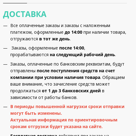
ДОСТАВКА
Все оплаченные заказы и заказы с наложенным
платежом, оформленные
до 14:00
при наличии товара,
отгружаются
в тот же день
.
Заказы, оформленные
после 14:00
,
прорабатываются
на следующий рабочий день
.
Заказы, оплаченные по банковским реквизитам, будут
отправлены
после поступления средств на счет
компании при условии наличия товара
. Обращаем
ваше внимание, что зачисление средств может
продолжаться
от 1 до 3 банковских дней
в
зависимости от работы банков.
В периоды повышенной нагрузки сроки отправки
могут быть изменены.
Актуальная информация по ориентировочным
срокам отгрузки будет указана на сайте.
Бесплатная доставка
действует при заказе на