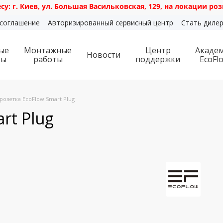
в, ул. Большая Васильковская, 129, на локации розничного
 соглашение
Авторизированный сервисный центр
Стать диле
ые
Монтажные
Центр
Акаде
Новости
ты
работы
поддержки
EcoFl
розетка EcoFlow Smart Plug
rt Plug