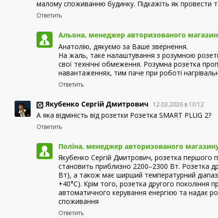
малому споживанню будинку. Підкажіть як провести т
Ответить
Альона, менеджер авторизованого магазин
Анатолію, дякуємо за Ваше звернення.
На жаль, таке налаштування з розумною розет
свої технічні обмеження. Розумна розетка проп
навантаженнях, тим паче при роботі нагріваль
Ответить
Якубенко Сергій Дмитрович
12.03.2026 в 10:12
А яка відміність від розетки Розетка SMART PLUG 2?
Ответить
Поліна, менеджер авторизованого магазину
Якубенко Сергій Дмитрович, розетка першого п
становить приблизно 2200–2300 Вт. Розетка др
Вт), а також має ширший температурний діапазо
+40°C). Крім того, розетка другого покоління п
автоматичного керування енергією та надає ро
споживання
Ответить