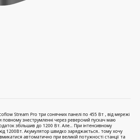
oflow Stream Pro три сонячних панелі по 455 Вт , від мережі
ри повному знеструмленні через реверсний пускач маю
даток збільшив до 1200 Вт. Але... При інтенсивному
хід 1200Вт. Акумулятор швидко заряджається.. тому хочу
 вмикатися автоматично при великій потужності станції та