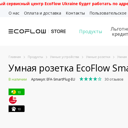
ый центр EcoFlow Ukraine будет работать по адресу: г. Кие
Перейти к основному контенту
О нас
Оплата и доставка
Контакты
Пользовательское
Льготн
Продукты
креди
Главная
Продукты
Умные устройства
Умные розетки
Умная 
Умная розетка EcoFlow Sma
В наличии
Артикул: EFA-SmartPlug-EU
30 отзывов
10
10