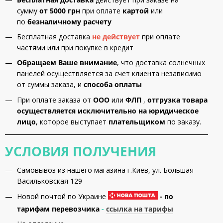
сумму
от 5000 грн
при оплате
картой
или
по
безналичному расчету
Бесплатная доставка
не действует
при оплате
частями или при покупке в кредит
Обращаем Ваше внимание
, что доставка солнечных
панелей осуществляется за счет клиента независимо
от суммы заказа, и
способа оплаты
При оплате заказа от
ООО
или
ФЛП
,
отгрузка товара
осуществляется исключительно на юридическое
лицо
, которое выступает
плательщиком
по заказу.
УСЛОВИЯ ПОЛУЧЕНИЯ
Самовывоз из нашего магазина г.Киев, ул. Большая
Васильковская 129
Новой почтой по Украине
- по
тарифам перевозчика
-
ссылка на тарифы