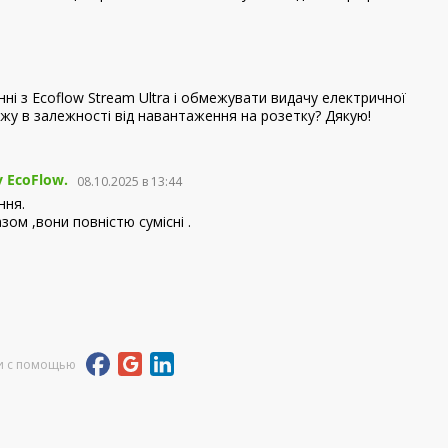
і з Ecoflow Stream Ultra і обмежувати видачу електричної
ежу в залежності від навантаження на розетку? Дякую!
 EcoFlow.
08.10.2025 в 13:44
ння.
ом ,вони повністю сумісні .
и с помощью