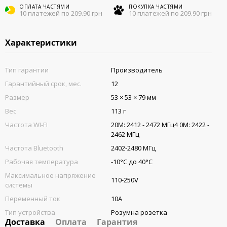
ОПЛАТА ЧАСТЯМИ
ПОКУПКА ЧАСТЯМИ
10 платежей по 209.90 грн
10 платежей по 209.90 грн
Характеристики
Тип гарантии
Производитель
Гарантийный срок, мес.
12
Размер
53 × 53 × 79 мм
Вес
113 г
Частота WI-FI
20M: 2412 - 2472 МГц4 0M: 2422 -
2462 МГц
Частота Bluetooth
2402-2480 МГц
Рабочая температура
-10°C до 40°C
Максимальное напряжение
110-250V
системы
Переменный ток
10A
Тип устройства
Розумна розетка
Доставка
Оплата
Гарантия