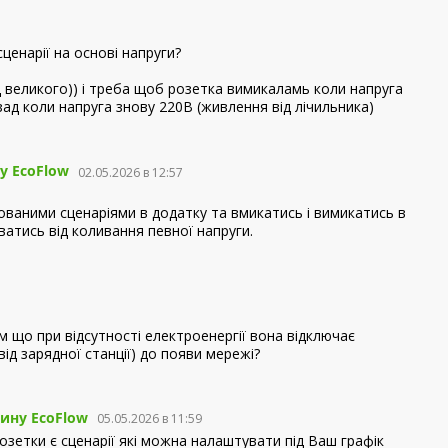
енарії на основі напруги?
д великого)) і треба щоб розетка вимикаламь коли напруга
зад коли напруга знову 220В (живлення від лічильника)
у EcoFlow
02.05.2026 в 12:57
ваними сценаріями в додатку та вмикатись і вимикатись в
атись від коливання певної напруги.
 що при відсутності електроенергії вона відключає
ід зарядної станції) до появи мережі?
ину EcoFlow
05.05.2026 в 11:59
 розетки є сценарії які можна налаштувати під Ваш графік