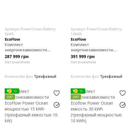
Артикул: PowerOcean-Battery-
Артикул: PowerOcean-Battery-
5kWh
10kWh
EcoFlow
EcoFlow
Комплект
Комплект
энергонезависимости
энергонезависимости
Ecoflow Power Ocean емкость
EcoFlow Power Ocean
287 999 грн
391 999 грн
5 kWh (трехфазный
мощностью 10 kWh
Нет в наличии
Нет в наличии
мощностью 10 kWh)
(трехфазный емкостью 10
kW)
Количество фаз
Трехфазный
Количество фаз
Трехфазный
10
10
ХИТ
ХИТ