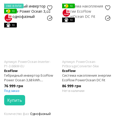
УЖЕ В ПУТИ
10
10
10
10
Артикул: PowerOcean-Inverter-
Артикул: PowerOcean-
P1-3.68kW-EU
PVStorageConverter-5kw
EcoFlow
EcoFlow
Гибридный инвертор EcoFlow
Система накопления энергии
Power Ocean 3,68 kWh
EcoFlow PowerOcean DC Fit
однофазный
76 999 грн
86 999 грн
Под заказ
Нет в наличии
Купить
Количество фаз
Однофазный