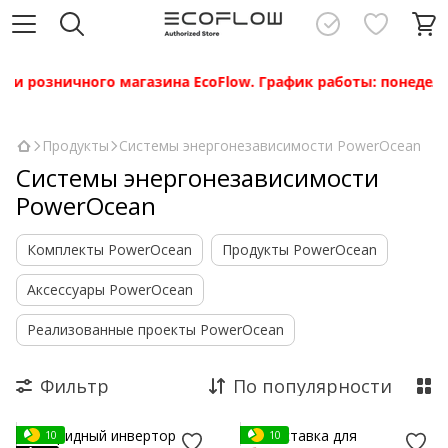
розничного магазина EcoFlow. График работы: понедельник —
Продукты
Системы энергонезависимости PowerOcean
Системы энергонезависимости
PowerOcean
Комплекты PowerOcean
Продукты PowerOcean
Аксессуары PowerOcean
Реализованные проекты PowerOcean
Фильтр
По популярности
10
10