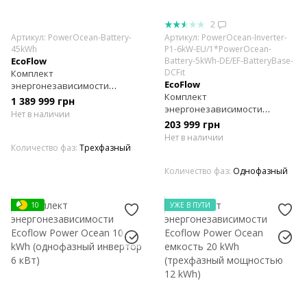
2
Артикул: PowerOcean-Battery-
Артикул: PowerOcean-Inverter-
45kWh
P1-6kW-EU/1*PowerOcean-
EcoFlow
Battery-5kWh-DE/EF-BatteryBase-
DCFit
Комплект
EcoFlow
энергонезависимости
Комплект
Ecoflow Power Ocean емкость
1 389 999 грн
энергонезависимости
45 kWh (трехфазный
Нет в наличии
Ecoflow Power Ocean 5 kWh
мощностью 10 kWh)
203 999 грн
(однофазный инвертор 6 кВт)
Нет в наличии
Количество фаз
Трехфазный
Количество фаз
Однофазный
10
УЖЕ В ПУТИ