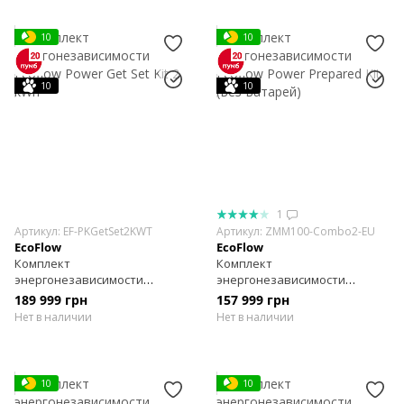
10
10
10
10
1
Артикул: EF-PKGetSet2KWT
Артикул: ZMM100-Combo2-EU
EcoFlow
EcoFlow
Комплект
Комплект
энергонезависимости
энергонезависимости
Ecoflow Power Get Set Kit 2
Ecoflow Power Prepared Kit
189 999 грн
157 999 грн
kWh
(Без Батарей)
Нет в наличии
Нет в наличии
10
10