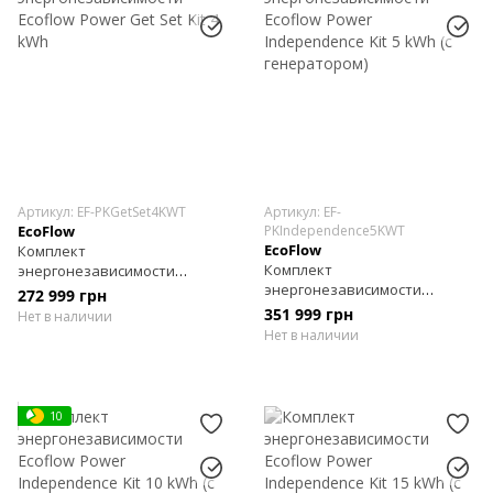
Артикул: EF-PKGetSet4KWT
Артикул: EF-
EcoFlow
PKIndependence5KWT
EcoFlow
Комплект
Комплект
энергонезависимости
энергонезависимости
Ecoflow Power Get Set Kit 4
272 999 грн
Ecoflow Power Independence
kWh
351 999 грн
Нет в наличии
Kit 5 kWh (с генератором)
Нет в наличии
10