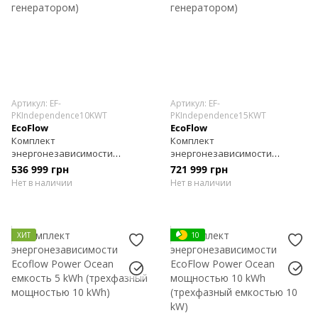
Артикул: EF-
Артикул: EF-
PKIndependence10KWT
PKIndependence15KWT
EcoFlow
EcoFlow
Комплект
Комплект
энергонезависимости
энергонезависимости
Ecoflow Power Independence
Ecoflow Power Independence
536 999 грн
721 999 грн
Kit 10 kWh (с генератором)
Kit 15 kWh (с генератором)
Нет в наличии
Нет в наличии
ХИТ
10