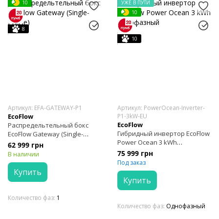
10
УЖЕ В ПУТИ
10
8
10
Артикул: EFA-GATEWAY-P1
Артикул: PowerOcean-Inverter-
EcoFlow
P1-3kW-EU
EcoFlow
Распредельтельный бокс
Гибридный инвертор EcoFlow
EcoFlow Gateway (Single-
Power Ocean 3 kWh
Phase)
62 999 грн
однофазный
75 999 грн
В наличии
Под заказ
Купить
Купить
Количество фаз
1
Количество фаз
Однофазный