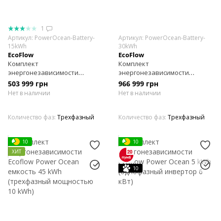
1
Артикул: PowerOcean-Battery-
Артикул: PowerOcean-Battery-
15kWh
30kWh
EcoFlow
EcoFlow
Комплект
Комплект
энергонезависимости
энергонезависимости
EcoFlow Power Ocean
Ecoflow Power Ocean емкость
503 999 грн
966 999 грн
мощностью 15 kWh
30 kWh (трехфазный
Нет в наличии
Нет в наличии
(трехфазный емкостью 10
мощностью 10 kWh)
kW)
Количество фаз
Трехфазный
Количество фаз
Трехфазный
10
10
ХИТ
10