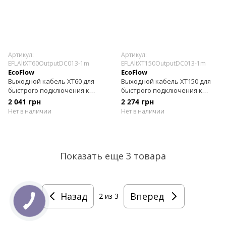
Артикул:
Артикул:
EFLAltXT60OutputDC013-1m
EFLAltXT150OutputDC013-1m
EcoFlow
EcoFlow
Выходной кабель XT60 для
Выходной кабель XT150 для
быстрого подключения к
быстрого подключения к
EcoFlow Alternator Charger
EcoFlow Alternator Charger
2 041 грн
2 274 грн
Нет в наличии
Нет в наличии
Показать еще 3 товара
Назад
Вперед
2
из 3