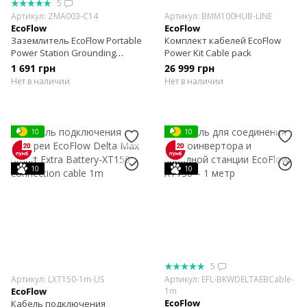
5
Артикул: ZMA003-C14
Артикул: BMM100HUB-LINE
EcoFlow
EcoFlow
Заземлитель EcoFlow Portable
Комплект кабелей EcoFlow
Power Station Grounding
Power Kit Cable pack
Adapter
1 691 грн
26 999 грн
Нет в наличии
Нет в наличии
10
10
10
10
5
Артикул: LXT150-1m-US
Артикул: EFL-BKWDELTAEBCable-
EcoFlow
1m
EcoFlow
Кабель подключения