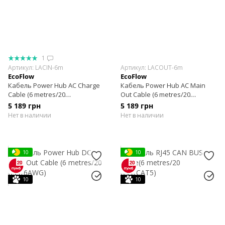
1
Артикул: LACIN-6m
Артикул: LACOUT-6m
EcoFlow
EcoFlow
Кабель Power Hub AC Charge
Кабель Power Hub AC Main
Cable (6 metres/20
Out Cable (6 metres/20
feet/10AWG)
feet/10AWG)
5 189 грн
5 189 грн
Нет в наличии
Нет в наличии
10
10
10
10