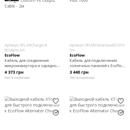
Артикул: EFL-AltCharger4-
Артикул: EFLAltrSolarinputDC013-
8Output-2m
5m
EcoFlow
EcoFlow
Кабель для соединения
Кабель для подключения
микроинвертора и зарядной
солнечных панелей к EcoFlow
станции Alternator Charger
Alternator Charger Plus 1000
4 373 грн
3 440 грн
Custom Fit Output Cable - 2м
Нет в наличии
Нет в наличии