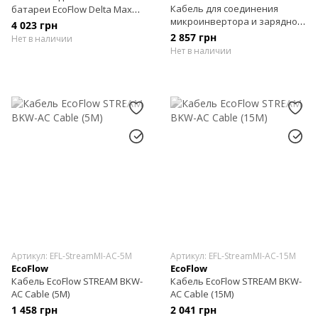
Кабель для соединения
батареи EcoFlow Delta Max
микроинвертора и зарядной
Smart Extra Battery-XT150
4 023 грн
станции EcoFlow XT150 – 1
connection cable 1m
2 857 грн
Нет в наличии
метр
Нет в наличии
Артикул: EFL-StreamMI-AC-5M
Артикул: EFL-StreamMI-AC-15M
EcoFlow
EcoFlow
Кабель EcoFlow STREAM BKW-
Кабель EcoFlow STREAM BKW-
AC Cable (5M)
AC Cable (15M)
1 458 грн
2 041 грн