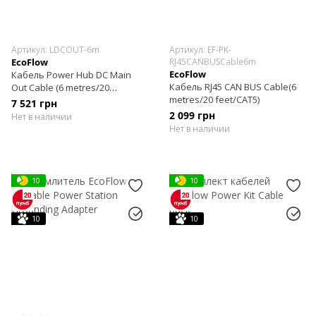
Артикул: LDCOUT-6m
Артикул: EF-PK-
EcoFlow
RJ45CANBUSCable6m
EcoFlow
Кабель Power Hub DC Main
Кабель RJ45 CAN BUS Cable(6
Out Cable (6 metres/20
metres/20 feet/CAT5)
feet/6AWG)
7 521 грн
2 099 грн
Нет в наличии
Нет в наличии
10
10
10
10