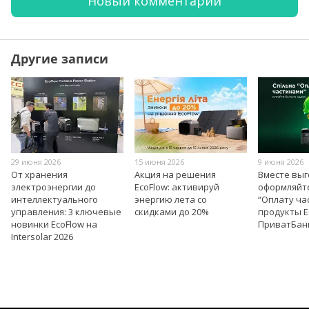
Новый комментарий
Другие записи
29 июня 2026
15 июня 2026
9 июня 2026
От хранения
Акция на решения
Вместе вы
электроэнергии до
EcoFlow: активируй
оформляйт
интеллектуального
энергию лета со
“Оплату ча
управления: 3 ключевые
скидками до 20%
продукты E
новинки EcoFlow на
ПриватБан
Intersolar 2026