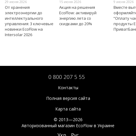
29 июня 2026
15 июня 2026
9 июня 2026
От хранения
Акция на решения
Вместе вы
электроэнергии до
EcoFlow: активируй
оформляйт
интеллектуального
энергию лета со
“Оплату ча
управления: 3 ключевые
скидками до 20%
продукты E
новинки EcoFlow на
ПриватБан
Intersolar 2026
0 800 207 5 55
Контакты
Полная версия сайта
Карта сайта
© 2013—2026
Авторизованный магазин EcoFlow в Украине
Укр
Рус