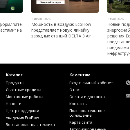
5 июня 2026
5 мая 2026
оформляйте
Мощность в воздухе: EcoFlow
Новый под
астями” на
представляет новую линейку
энергоснаб
зарядных станций DELTA 3 Air
решения E
представле
пределами
инфрастру
Каталог
Клиентам
Продукты
Вход в личный кабинет
Льготные кредиты
О нас
Монтажные работы
Оплата и доставка
Новости
Контакты
Центр поддержки
Пользовательское
соглашение
Академия EcoFlow
Карта сайта
Восстановленная техника
Авторизированный