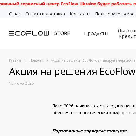
ервисный центр EcoFlow Ukraine будет работать по адресу:
Перейти к основному контенту
О нас
Оплата и доставка
Контакты
Пользовательское
Льготн
Продукты
креди
Главная
Новости
Акция на решения EcoFlow: активируй энергию ле
Акция на решения EcoFlow
15 июня 2026
Лето 2026 начинается с выгодных цен 
обеспечат энергетический комфорт в л
Портативные зарядные станции: