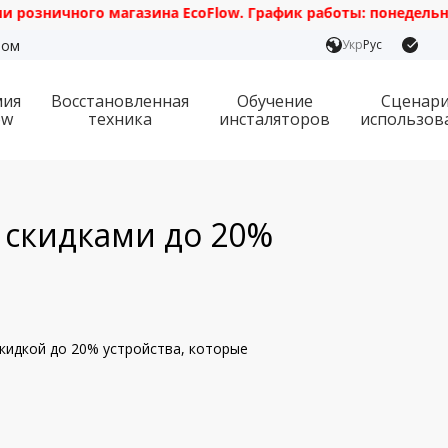
ичного магазина EcoFlow. График работы: понедельник — пя
ром
Укр
Рус
мия
Восстановленная
Обучение
Сценар
ow
техника
инсталяторов
использов
о скидками до 20%
скидкой до 20% устройства, которые