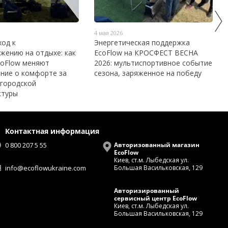
4 мая 2026
ход к
Энергетическая поддержка
жению на отдыхе: как
EcoFlow на КРОСФЕСТ ВЕСНА
coFlow меняют
2026: мультиспортивное событие
ние о комфорте за
сезона, заряженное на победу
 городской
ктуры
Контактная информация
0 800 207 5 55
Авторизованный магазин
EcoFlow
Киев, ст.м. Лыбедская ул.
info@ecoflowukraine.com
Большая Васильковская, 129
Авторизированный
сервисный центр EcoFlow
Киев, ст.м. Лыбедская ул.
Большая Васильковская, 129