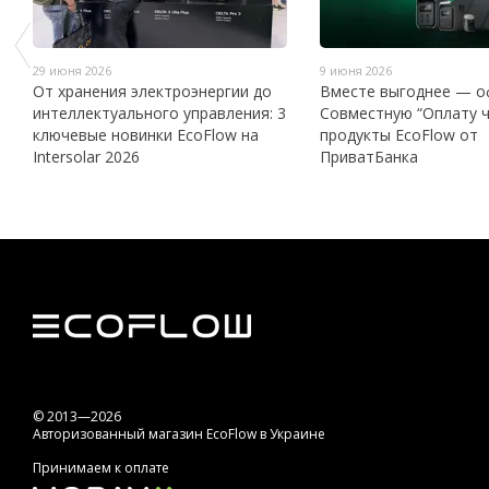
29 июня 2026
9 июня 2026
От хранения электроэнергии до
Вместе выгоднее — 
интеллектуального управления: 3
Совместную “Оплату ч
ключевые новинки EcoFlow на
продукты EcoFlow от
Intersolar 2026
ПриватБанка
© 2013—2026
Авторизованный магазин EcoFlow в Украине
Принимаем к оплате