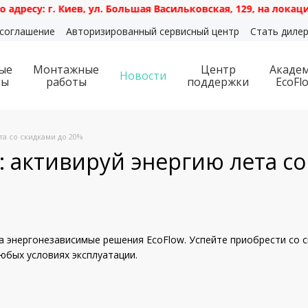
 г. Киев, ул. Большая Васильковская, 129, на локации розн
 соглашение
Авторизированный сервисный центр
Стать диле
ые
Монтажные
Центр
Акаде
Новости
ты
работы
поддержки
EcoFl
та со скидками до 20%
: активируй энергию лета с
на энергонезависимые решения EcoFlow. Успейте приобрести со 
юбых условиях эксплуатации.