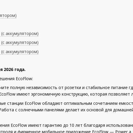
лятором)
л (с аккумулятором)
л (с аккумулятором)
л (с аккумулятором)
я 2026 года.
решения EcoFlow:
ите полную независимость от розетки и стабильное питание гд
 EcoFlow имеют эргономичную конструкцию, которая позволяет 
ные станции EcoFlow обладают оптимальным сочетанием емкост
. Работа с солнечными панелями делает их основой для домашн
шения EcoFlow имеют гарантию до 10 лет благодаря использова
нтроля и фирменное мобильное приложение EcoFlow — Power a 