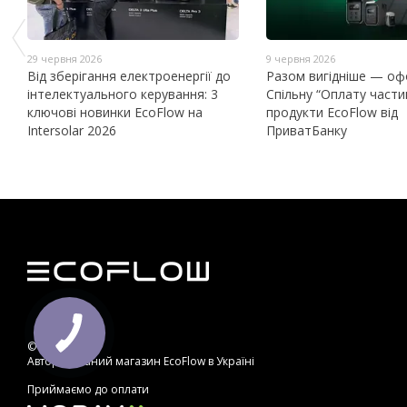
29 червня 2026
9 червня 2026
Від зберігання електроенергії до
Разом вигідніше — о
інтелектуального керування: 3
Спільну “Оплату части
ключові новинки EcoFlow на
продукти EcoFlow від
Intersolar 2026
ПриватБанку
© 2013—2026
Авторизований магазин EcoFlow в Україні
Приймаємо до оплати