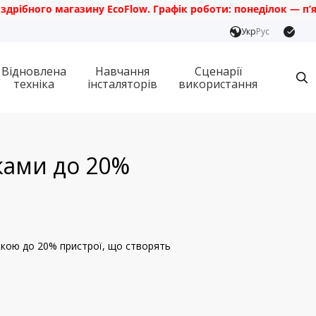
го магазину EcoFlow. Графік роботи: понеділок — п’ятниця з
Укр
Рус
Відновлена
Навчання
Сценарії
техніка
інсталяторів
використання
жками до 20%
ижкою до 20% пристрої, що створять