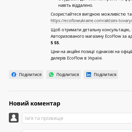
навіть віддалено.
Скористайтеся вигідною можливістю та 
https://ecoflowukraine.com/aktsiini-tovary
Щоб отримати детальну консультацію, 
Авторизованого магазину EcoFlow за а
5 55
.
Ціни на акційні позиції однакові на офіц
дилерів EcoFlow в Україні.
Поділитися
Поділитися
Поділитися
Новий коментар