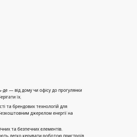
-де — від дому чи офісу до прогулянки
ерігати їх.
сті та брендових технологій для
 безкоштовним джерелом енергії на
ічних та безпечних елементів.
яють легко керувати роботою пристроїв