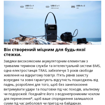
Він створений міцним для будь-якої
стежки.
Завдяки високоякісним акумуляторним елементам з
тривалим терміном служби та інтелектуальній системі BMS,
одна електростанція TRAIL забезпечує 5 років свободи
живлення на відкритому повітрі. П'ять рівнів захисту
всередині та зовні гарантують відсутність пошкоджень від
падінь, розроблені для того, щоб без занепокоєння
витримувати удари та поштовхи під час походів, альпінізму
чи подорожей. Поєднайте його з водонепроникним чохлом
для перенесення*, щоб ваше спорядження залишалося
сухим під час риболовлі чи пригод на байдарках.