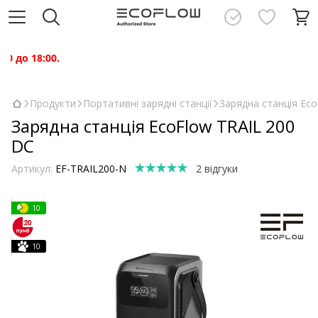
Шановн
Продукти
Портативні зарядні станції
Зарядна станція Ec
Зарядна станція EcoFlow TRAIL 200
DC
Артикул:
EF-TRAIL200-N
2 відгуки
10
10