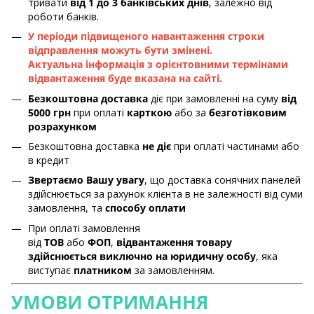
тривати
від 1 до 3 банківських днів
, залежно від
роботи банків.
У періоди підвищеного навантаження строки
відправлення можуть бути змінені.
Актуальна інформація з орієнтовними термінами
відвантаження буде вказана на сайті.
Безкоштовна доставка
діє при замовленні на суму
від
5000 грн
при оплаті
карткою
або за
безготівковим
розрахунком
Безкоштовна доставка
не діє
при оплаті частинами або
в кредит
Звертаємо Вашу увагу
, що доставка сонячних панелей
здійснюється за рахунок клієнта в не залежності від суми
замовлення, та
способу оплати
При оплаті замовлення
від
ТОВ
або
ФОП
,
відвантаження товару
здійснюється виключно на юридичну особу
, яка
виступає
платником
за замовленням.
УМОВИ ОТРИМАННЯ