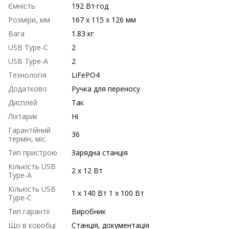
Ємність
192 Вт·год
Розміри, мм
167 x 115 x 126 мм
Вага
1.83 кг
USB Type-C
2
USB Type-A
2
Технологія
LiFePO4
Додатково
Ручка для переносу
Дисплей
Так
Ліхтарик
Ні
Гарантійний
36
термін, міс.
Тип пристрою
Зарядна станція
Кількість USB
2 x 12 Вт
Type-A
Кількість USB
1 x 140 Вт 1 x 100 Вт
Type-C
Тип гарантії
Виробник
Що в коробці
Станція, документація