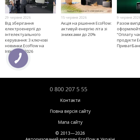
29 червня 2026
15 червня 2026
9 червня 202
Від зберігання
Акція на рішення EcoFlow:
Разом вигі
електроенергії до
активуй енергію літа зі
оформлюйт
інтелектуального
знижками до 20%
“Оплату ча
керування: 3 ключові
продукти E
новинки EcoFlow на
ПриватБан
Intersolar 2026
0 800 207 5 55
Контакти
Повна версія сайту
Мапа сайту
© 2013—2026
Авторизований магазин EcoFlow в Україні