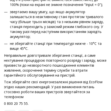
100% (поки на екрані не зникне позначення “Input = 0”);
звертаємо вашу увагу, що якщо акумулятор
залишається в неактивному стані протягом тривалого
часу (більше трьох місяців) та з низьким рівнем заряду,
станція переходить у захисний режим глибокого сну. У
такому разі перед наступним використанням зарядіть
акумулятор;
не зберігайте станції при температурі нижче - 10°C та
вище 45°C.
Неправильне довготривале зберігання станції, а саме
нехтування процедурою повторного розряду і заряду, може
призвести до незворотного пошкодження елементів
живлення, скорочення терміну служби та втрати
гарантійного обслуговування на пристрій.
Тож зберігайте свої енергонезалежні рішення від EcoFlow
згідно наших рекомендацій. У разі виникнення питань
стосовно роботи ваших пристроїв звертайтеся за
телефоном
0 800 20 75 55.