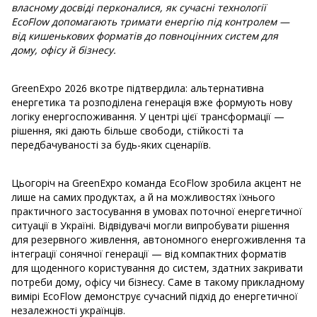
власному досвіді перконалися, як сучасні технології
EcoFlow допомагають тримати енергію під контролем —
від кишенькових форматів до повноцінних систем для
дому, офісу й бізнесу.
GreenExpo 2026 вкотре підтвердила: альтернативна
енергетика та розподілена генерація вже формують нову
логіку енергоспоживання. У центрі цієї трансформації —
рішення, які дають більше свободи, стійкості та
передбачуваності за будь-яких сценаріїв.
Цьогоріч на GreenExpo команда EcoFlow зробила акцент не
лише на самих продуктах, а й на можливостях їхнього
практичного застосування в умовах поточної енергетичної
ситуації в Україні. Відвідувачі могли випробувати рішення
для резервного живлення, автономного енергоживлення та
інтеграції сонячної генерації — від компактних форматів
для щоденного користування до систем, здатних закривати
потреби дому, офісу чи бізнесу. Саме в такому прикладному
вимірі EcoFlow демонструє сучасний підхід до енергетичної
незалежності українців.