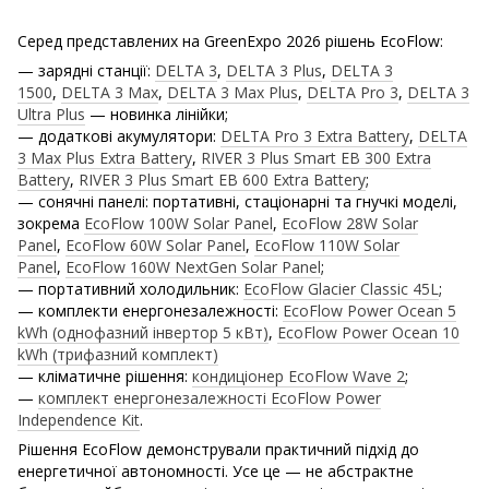
Серед представлених на GreenExpo 2026 рішень EcoFlow:
— зарядні станції:
DELTA 3
,
DELTA 3 Plus
,
DELTA 3
1500
,
DELTA 3 Max
,
DELTA 3 Max Plus
,
DELTA Pro 3
,
DELTA 3
Ultra Plus
— новинка лінійки;
— додаткові акумулятори:
DELTA Pro 3 Extra Battery
,
DELTA
3 Max Plus Extra Battery
,
RIVER 3 Plus Smart EB 300 Extra
Battery
,
RIVER 3 Plus Smart EB 600 Extra Battery
;
— сонячні панелі: портативні, стаціонарні та гнучкі моделі,
зокрема
EcoFlow 100W Solar Panel
,
EcoFlow 28W Solar
Panel
,
EcoFlow 60W Solar Panel
,
EcoFlow 110W Solar
Panel
,
EcoFlow 160W NextGen Solar Panel
;
— портативний холодильник:
EcoFlow Glacier Classic 45L
;
— комплекти енергонезалежності:
EcoFlow Power Ocean 5
kWh (однофазний інвертор 5 кВт)
,
EcoFlow Power Ocean 10
kWh (трифазний комплект)
— кліматичне рішення:
кондиціонер EcoFlow Wave 2
;
—
комплект енергонезалежності EcoFlow Power
Independence Kit
.
Рішення EcoFlow демонстрували практичний підхід до
енергетичної автономності. Усе це — не абстрактне