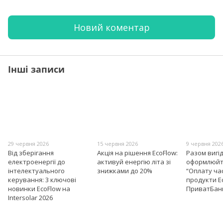
Новий коментар
Інші записи
29 червня 2026
15 червня 2026
9 червня 202
Від зберігання
Акція на рішення EcoFlow:
Разом вигі
електроенергії до
активуй енергію літа зі
оформлюйт
інтелектуального
знижками до 20%
“Оплату ча
керування: 3 ключові
продукти E
новинки EcoFlow на
ПриватБан
Intersolar 2026