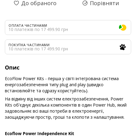
До обраного
Порівняти
ОПЛАТА ЧАСТИНАМИ
10 платежів по 17 499.90 грн
ПОКУПКА ЧАСТИНАМИ
10 платежів по 17 499.90 грн
Опис
EcoFlow Power Kits - перша у світі інтегрована система
енергозабезпечення типу plug and play (швидко
встановлюйте та одразу користуйтесь).
На відміну від інших систем електрозабезпечення, Power
Kits об'єднує декілька компонентів в один Power Hub, який
задовольняє всі ваші потреби в електроенергії,
заощаджуючи простір, гроші та клопоти з налаштування.
Ecoflow Power Independence Kit