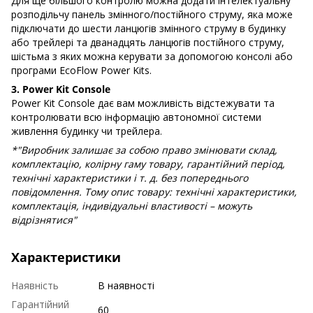
Для ще більшого контролю можна додати інтелектуальну
розподільчу панель змінного/постійного струму, яка може
підключати до шести ланцюгів змінного струму в будинку
або трейлері та дванадцять ланцюгів постійного струму,
шістьма з яких можна керувати за допомогою консолі або
програми EcoFlow Power Kits.
3. Power Kit Console
Power Kit Console дає вам можливість відстежувати та
контролювати всю інформацію автономної системи
живлення будинку чи трейлера.
*"Виробник залишає за собою право змінювати склад,
комплектацію, колірну гаму товару, гарантійний період,
технічні характеристики і т. д. без попереднього
повідомлення. Тому опис товару: технічні характеристики,
комплектація, індивідуальні властивості – можуть
відрізнятися"
Характеристики
Наявність
В наявності
Гарантійний
60