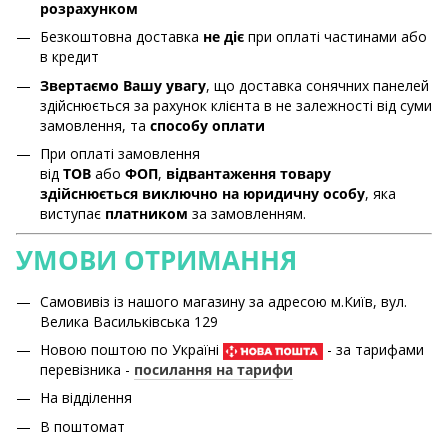
розрахунком
Безкоштовна доставка
не діє
при оплаті частинами або
в кредит
Звертаємо Вашу увагу
, що доставка сонячних панелей
здійснюється за рахунок клієнта в не залежності від суми
замовлення, та
способу оплати
При оплаті замовлення
від
ТОВ
або
ФОП
,
відвантаження товару
здійснюється виключно на юридичну особу
, яка
виступає
платником
за замовленням.
УМОВИ ОТРИМАННЯ
Самовивіз із нашого магазину за адресою м.Київ, вул.
Велика Васильківська 129
Новою поштою по Україні
- за тарифами
перевізника -
посилання на тарифи
На відділення
В поштомат