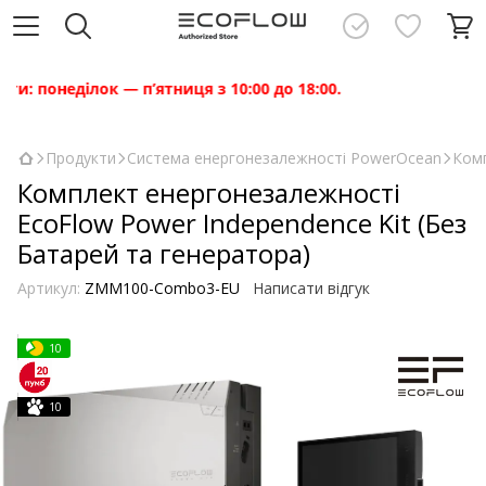
онеділок — п’ятниця з 10:00 до 18:00.
Продукти
Система енергонезалежності PowerOcean
Комп
Комплект енергонезалежності
EcoFlow Power Independence Kit (Без
Батарей та генератора)
Артикул:
ZMM100-Combo3-EU
Написати відгук
10
10