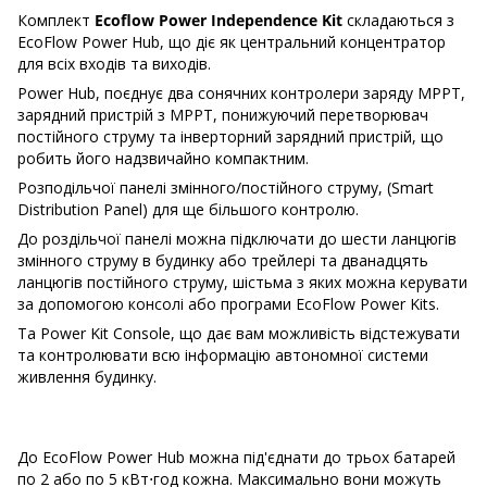
Комплект
Ecoflow Power Independence Kit
складаються з
EcoFlow Power Hub, що діє як центральний концентратор
для всіх входів та виходів.
Power Hub, поєднує два сонячних контролери заряду MPPT,
зарядний пристрій з MPPT, понижуючий перетворювач
постійного струму та інверторний зарядний пристрій, що
робить його надзвичайно компактним.
Розподільчої панелі змінного/постійного струму, (Smart
Distribution Panel) для ще більшого контролю.
До роздільчої панелі можна підключати до шести ланцюгів
змінного струму в будинку або трейлері та дванадцять
ланцюгів постійного струму, шістьма з яких можна керувати
за допомогою консолі або програми EcoFlow Power Kits.
Та Power Kit Console, що дає вам можливість відстежувати
та контролювати всю інформацію автономної системи
живлення будинку.
До EcoFlow Power Hub можна під'єднати до трьох батарей
по 2 або по 5 кВт⋅год кожна. Максимально вони можуть