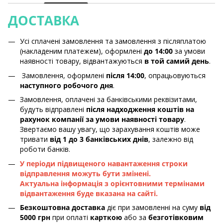
ДОСТАВКА
Усі сплачені замовлення та замовлення з післяплатою
(накладеним платежем), оформлені
до 14:00
за умови
наявності товару, відвантажуються
в той самий день
.
Замовлення, оформлені
після 14:00
, опрацьовуються
наступного робочого дня
.
Замовлення, оплачені за банківськими реквізитами,
будуть відправлені
після надходження коштів на
рахунок компанії за умови наявності товару
.
Звертаємо вашу увагу, що зарахування коштів може
тривати
від 1 до 3 банківських днів
, залежно від
роботи банків.
У періоди підвищеного навантаження строки
відправлення можуть бути змінені.
Актуальна інформація з орієнтовними термінами
відвантаження буде вказана на сайті.
Безкоштовна доставка
діє при замовленні на суму
від
5000 грн
при оплаті
карткою
або за
безготівковим