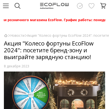
 розничного магазина EcoFlow. График работы: понедельник
Новости
Акция "Колесо фортуны EcoFlow 2024": посетите
Акция "Колесо фортуны EcoFlow
2024": посетите бренд-зону и
выиграйте зарядную станцию!
8 декабря 2023