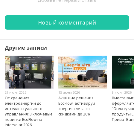
Добавьте первый отзыв
Новый комментарий
Другие записи
29 июня 2026
15 июня 2026
9 июня 2026
От хранения
Акция на решения
Вместе вы
электроэнергии до
EcoFlow: активируй
оформляйт
интеллектуального
энергию лета со
“Оплату ча
управления: 3 ключевые
скидками до 20%
продукты E
новинки EcoFlow на
ПриватБан
Intersolar 2026