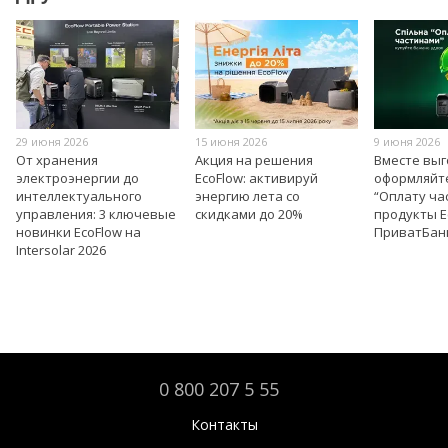
29 июня 2026
15 июня 2026
9 июня 2026
От хранения
Акция на решения
Вместе вы
электроэнергии до
EcoFlow: активируй
оформляйт
интеллектуального
энергию лета со
“Оплату ча
управления: 3 ключевые
скидками до 20%
продукты E
новинки EcoFlow на
ПриватБан
Intersolar 2026
0 800 207 5 55
Контакты