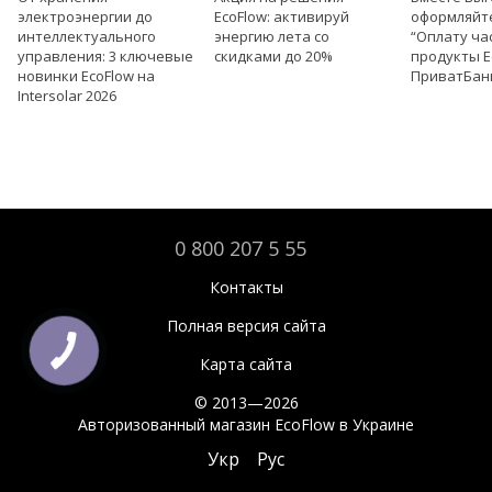
электроэнергии до
EcoFlow: активируй
оформляйт
интеллектуального
энергию лета со
“Оплату ча
управления: 3 ключевые
скидками до 20%
продукты E
новинки EcoFlow на
ПриватБан
Intersolar 2026
0 800 207 5 55
Контакты
Полная версия сайта
Карта сайта
© 2013—2026
Авторизованный магазин EcoFlow в Украине
Укр
Рус