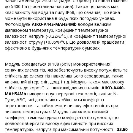
навантаження до 2400 Па (задня сторона) та навантаження
до 5400 Па (фронтальна частина). Також ця панель має
клас захисту від води та пилу IP68, що означає, що вона
може бути використана в будь-яких погодних умовах.
Фотомодуль
AIKO-A445-MAH54Mb
володіє великим
діапазоном температур, коефіцієнт температурної
залежності напруги (-0,22%/°C), а коефіцієнт температурної
залежності струму (+0,05%/°C), що дозволяє їй працювати
ефективно в будь-яких температурних умовах.
Модуль складається зі 108 (6х18) монокристалічних
сонячних елементів, які забезпечують високу потужність та
стійкість до елементів навколишнього середовища, таких
як сильний вітер, сніг, дощ, і т.д. Модуль також має високу
стійкість до корозії та інших шкідливих впливів.
AIKO-A440-
MAH54Mb
використовує передові технології, такі як N-
Type, ABC, які дозволяють збільшити коефіцієнт
перетворення та забезпечити високу ефективність при
високих температурах. Модуль також має низький
коефіцієнт температурного коефіцієнта потужності, що
дозволяє зберігати високу ефективність при високих
температурах. Напруга при максимальній потужності -
33.50