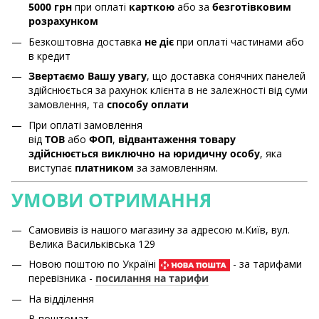
5000 грн
при оплаті
карткою
або за
безготівковим
розрахунком
Безкоштовна доставка
не діє
при оплаті частинами або
в кредит
Звертаємо Вашу увагу
, що доставка сонячних панелей
здійснюється за рахунок клієнта в не залежності від суми
замовлення, та
способу оплати
При оплаті замовлення
від
ТОВ
або
ФОП
,
відвантаження товару
здійснюється виключно на юридичну особу
, яка
виступає
платником
за замовленням.
УМОВИ ОТРИМАННЯ
Самовивіз із нашого магазину за адресою м.Київ, вул.
Велика Васильківська 129
Новою поштою по Україні
- за тарифами
перевізника -
посилання на тарифи
На відділення
В поштомат