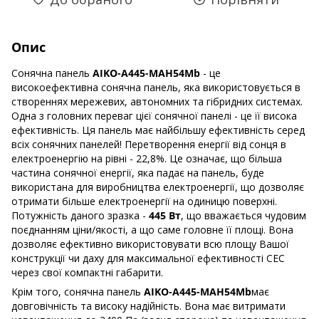
Опис
Сонячна панель
AIKO-A445-MAH54Mb
- це
високоефективна сонячна панель, яка використовується в
створеннях мережевих, автономних та гібридних системах.
Одна з головних переваг цієї сонячної панелі - це її висока
ефективність. Ця панель має найбільшу ефективність серед
всіх сонячних панелей! Перетворення енергії від сонця в
електроенергію на рівні - 22,8%. Це означає, що більша
частина сонячної енергії, яка падає на панель, буде
використана для виробництва електроенергії, що дозволяє
отримати більше електроенергії на одиницю поверхні.
Потужність даного зразка -
445 Вт
, що вважається чудовим
поєднанням ціни/якості, а що саме головне її площі. Вона
дозволяє ефективно використовувати всю площу Вашої
конструкції чи даху для максимальної ефективності СЕС
через свої компактні габарити.
Крім того, сонячна панель
AIKO-A445-MAH54Mb
має
довговічність та високу надійність. Вона має витримати