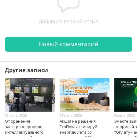
Добавьте первый отзыв
Новый комментарий
Другие записи
29 июня 2026
15 июня 2026
9 июня 2026
От хранения
Акция на решения
Вместе вы
электроэнергии до
EcoFlow: активируй
оформляйт
интеллектуального
энергию лета со
“Оплату ча