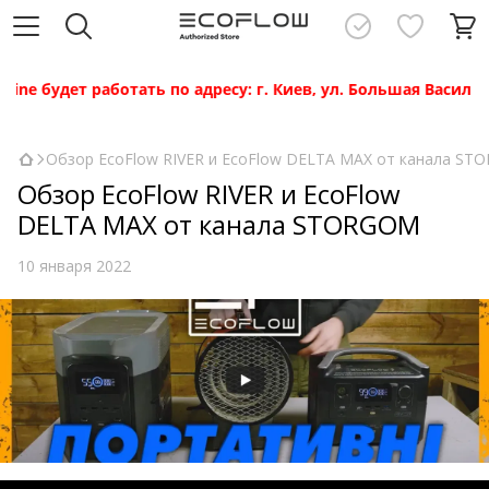
удет работать по адресу: г. Киев, ул. Большая Васильковс
Обзор EcoFlow RIVER и EcoFlow DELTA MAX от канала S
Обзор EcoFlow RIVER и EcoFlow
DELTA MAX от канала STORGOM
10 января 2022