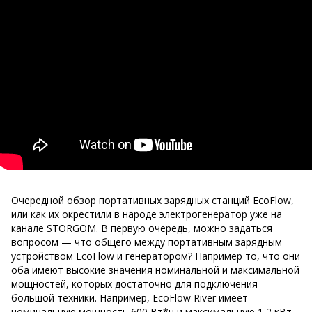
Очередной обзор портативных зарядных станций EcoFlow,
или как их окрестили в народе электрогенератор уже на
канале STORGOM. В первую очередь, можно задаться
вопросом — что общего между портативным зарядным
устройством EcoFlow и генератором? Например то, что они
оба имеют высокие значения номинальной и максимальной
мощностей, которых достаточно для подключения
большой техники. Например, EcoFlow River имеет
номинальную мощность 600 Вт*ч и максимальную 1,2 кВт,