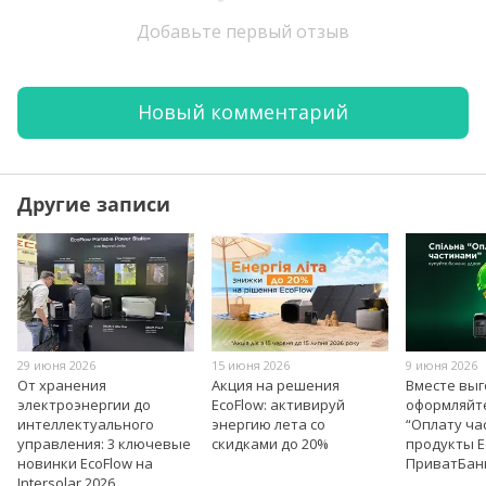
Добавьте первый отзыв
Новый комментарий
Другие записи
29 июня 2026
15 июня 2026
9 июня 2026
От хранения
Акция на решения
Вместе вы
электроэнергии до
EcoFlow: активируй
оформляйт
интеллектуального
энергию лета со
“Оплату ча
управления: 3 ключевые
скидками до 20%
продукты E
новинки EcoFlow на
ПриватБан
Intersolar 2026