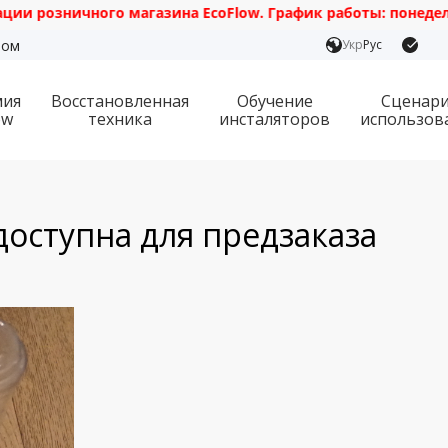
ничного магазина EcoFlow. График работы: понедельник — пя
ром
Укр
Рус
мия
Восстановленная
Обучение
Сценар
ow
техника
инсталяторов
использов
доступна для предзаказа