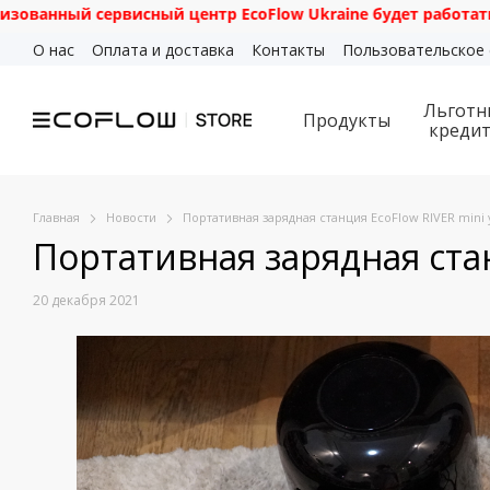
сервисный центр EcoFlow Ukraine будет работать по адресу:
Перейти к основному контенту
О нас
Оплата и доставка
Контакты
Пользовательское
Льготн
Продукты
креди
Главная
Новости
Портативная зарядная станция EcoFlow RIVER mini
Портативная зарядная стан
20 декабря 2021