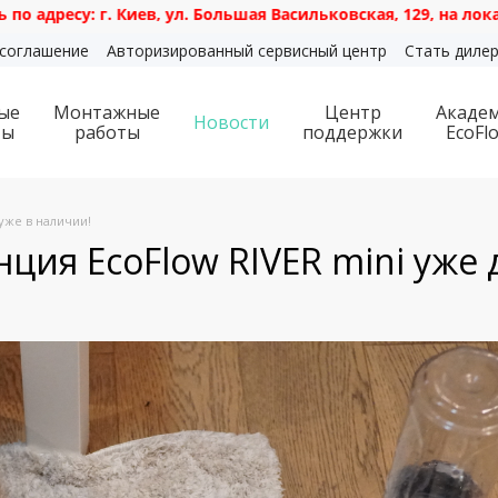
 г. Киев, ул. Большая Васильковская, 129, на локации роз
 соглашение
Авторизированный сервисный центр
Стать диле
ые
Монтажные
Центр
Акаде
Новости
ты
работы
поддержки
EcoFl
 уже в наличии!
ция EcoFlow RIVER mini уже 