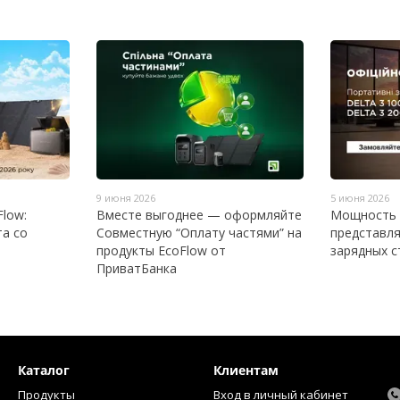
9 июня 2026
5 июня 2026
Flow:
Вместе выгоднее — оформляйте
Мощность в
та со
Совместную “Оплату частями” на
представля
продукты EcoFlow от
зарядных с
ПриватБанка
Каталог
Клиентам
Продукты
Вход в личный кабинет