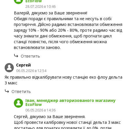
EcoFlow
28.07.2026 в 10:46
Валерій, дякуємо за Ваше звернення!
Обидві поради є правильними та не несуть в собі
протиріччя. Дійсно радимо встановлювати обмеження
заряду 10% - 90% або 20% - 80%, проте радимо час від
часу знімати дані обмеження, щоб прогнати цикл
станції повністю, після чого обмеження можна
встановлювати заново.
Ответить
Сергей
06.05.2026 в 12:54
Як правильно відкалібрувати нову станцію еко флоу дельта
3 макс
Ответить
Іван, менеджер авторизованого магазину
EcoFlow
06.05.2026 в 14:36
Сергей, дякуємо за Ваше звернення.
Щоб провести калібровку нової станції дельта 3 макс
достатньо для початку розрядити її до 0%, потім