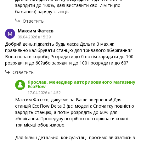
зарядити до 100%, далі виставити свої ліміти (по
бажанню) заряду станції.
Ответить
Максим Фатєєв
09.04.2026 в 15:39
Добрий день,підкажіть будь ласка.Дельта 3 мах,як
правильно калібрувати станцію для тривалого зберігання?
Вона нова в коробці.Розрядити до 0 потім зарядити до 100 і
розрядити до 60?або зарядити до 100 і розрядити до 60?
Ответить
Ярослав, менеджер авторизованого магазину
EcoFlow
17.04.2026 в 14:52
Максим Фатєєв, дякуємо за Ваше звернення! Для
станцій EcoFlow Delta 3 (всі моделі): Спочатку повністю
зарядіть станцію, а потім розрядіть до 60% для
зберігання. Процедуру потрібно повторювати кожні
три місяці обов'язково.
Для більш детальної консультації просимо зв'язатись з