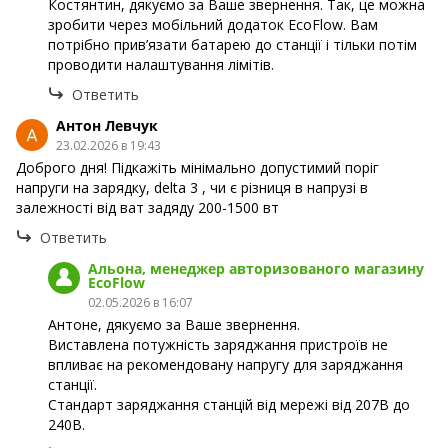
Костянтин, дякуємо за Ваше звернення. Так, це можна
зробити через мобільний додаток EcoFlow. Вам
потрібно прив’язати батарею до станції і тільки потім
проводити налаштування лімітів.
Ответить
Антон Левчук
23.02.2026 в 19:43
Доброго дня! Підкажіть мінімально допустимий поріг
напруги на зарядку, delta 3 , чи є різниця в напрузі в
залежності від ват задяду 200-1500 вт
Ответить
Альона, менеджер авторизованого магазину
EcoFlow
02.05.2026 в 16:07
Антоне, дякуємо за Ваше звернення.
Виставлена потужність заряджання пристроїв не
впливає на рекомендовану напругу для заряджання
станції.
Стандарт заряджання станцій від мережі від 207В до
240В.