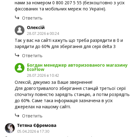
нами за номером 0 800 207 5 55 (безкоштовно з усіх
фіксованих та мобільних мереж по Україні).
Ответить
Олексiй
28.07.2026 в 00:24
Так у вас на сайтi кажуть що треба разрядити в 0 и
зарядити до 60% для зберiгання для серii delta 3
Ответить
Богдан менеджер авторизованого магазину
EcoFlow
28.07.2026 в 10:42
Олексiй, дякуємо за Ваше звернення!
Для довготривалого зберігання станцій третьої серії
спочатку повністю зарядіть станцію, а потім розрядіть
до 60%. Саме така інформація зазначена в усіх
джерелах на нашому сайті.
Ответить
Тетяна Єфремова
05.04.2026 в 17:30