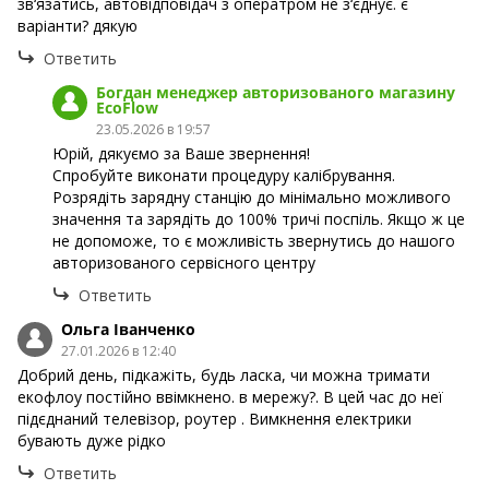
зв‘язатись, автовідповідач з оператром не з‘єднує. є
варіанти? дякую
Ответить
Богдан менеджер авторизованого магазину
EcoFlow
23.05.2026 в 19:57
Юрій, дякуємо за Ваше звернення!
Спробуйте виконати процедуру калібрування.
Розрядіть зарядну станцію до мінімально можливого
значення та зарядіть до 100% тричі поспіль. Якщо ж це
не допоможе, то є можливість звернутись до нашого
авторизованого сервісного центру
Ответить
Ольга Іванченко
27.01.2026 в 12:40
Добрий день, підкажіть, будь ласка, чи можна тримати
екофлоу постійно ввімкнено. в мережу?. В цей час до неї
підєднаний телевізор, роутер . Вимкнення електрики
бувають дуже рідко
Ответить