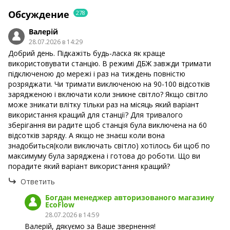
Обсуждение
278
Валерій
28.07.2026 в 14:29
Добрий день. Підкажіть будь-ласка як краще
використовувати станцію. В режимі ДБЖ завжди тримати
підключеною до мережі і раз на тиждень повністю
розряджати. Чи тримати виключеною на 90-100 відсотків
зарядженою і включати коли зникне світло? Якщо світло
може зникати влітку тільки раз на місяць який варіант
використання кращий для станції? Для тривалого
зберігання ви радите щоб станція була виключена на 60
відсотків заряду. А якщо не знаєш коли вона
знадобиться(коли виключать світло) хотілось би щоб по
максимуму була заряджена і готова до роботи. Що ви
порадите який варіант використання кращий?
Ответить
Богдан менеджер авторизованого магазину
EcoFlow
28.07.2026 в 14:59
Валерій, дякуємо за Ваше звернення!