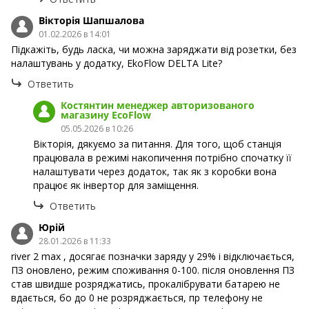
Вікторія Шапшалова
01.02.2026 в 14:01
Підкажіть, будь ласка, чи можна заряджати від розетки, без
налаштувань у додатку, EkoFlow DELTA Lite?
Ответить
Костянтин менеджер авторизованого
магазину EcoFlow
05.05.2026 в 10:26
Вікторія, дякуємо за питання. Для того, щоб станція
працювала в режимі накопичення потрібно спочатку її
налаштувати через додаток, так як з коробки вона
працює як інвертор для заміщення.
Ответить
Юрій
28.01.2026 в 11:33
river 2 max , досягає позначки заряду у 29% і відключається,
ПЗ оновлено, режим споживання 0-100. після оновлення ПЗ
став швидше розряджатись, прокалібрувати батарею не
вдається, бо до 0 не розряджається, пр телефону не