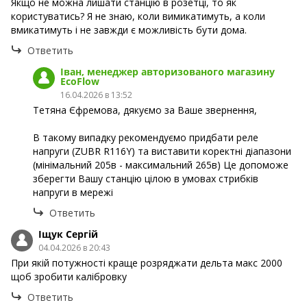
Якщо не можна лишати станцію в розетці, то як
користуватись? Я не знаю, коли вимикатимуть, а коли
вмикатимуть і не завжди є можливість бути дома.
Ответить
Іван, менеджер авторизованого магазину
EcoFlow
16.04.2026 в 13:52
Тетяна Єфремова, дякуємо за Ваше звернення,
В такому випадку рекомендуємо придбати реле
напруги (ZUBR R116Y) та виставити коректні діапазони
(мінімальний 205в - максимальний 265в) Це допоможе
зберегти Вашу станцію цілою в умовах стрибків
напруги в мережі
Ответить
Іщук Сергій
04.04.2026 в 20:43
При якій потужності краще розряджати дельта макс 2000
щоб зробити калібровку
Ответить