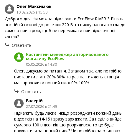
Олег Максимюк
10.02.2026 в 15:50
Доброго дня! Чи можна підключити EcoFlow RIVER 3 Plus на
постійній основі до розетки 220 В та вилку насоса котла до
самого пристрою, щоб не перемикати при відключенні
світла?
Ответить
Костянтин менеджер авторизованого
магазину EcoFlow
05.05.2026 в 14:30
Олег, дякуємо за питання. Загалом так, але потрібно
виставити ліміт 20%-80% та раз на тиждень станція
має проходити повний цикл 0%-100%
Ответить
Валерій
27.07.2026 в 21:49
Підкажіть будь ласка. Якщо розряджати кожний день
відсотків на 14-15 і зразу заряджати. За неділю вийде
сумарно 100 відсотків що розрядився. то це буде
рахуватися за повний цикл? Чи потрібно за один раз