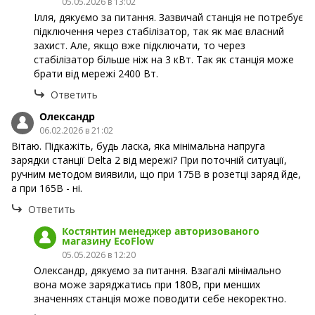
05.05.2026 в 13:02
Ілля, дякуємо за питання. Зазвичай станція не потребує
підключення через стабілізатор, так як має власний
захист. Але, якщо вже підключати, то через
стабілізатор більше ніж на 3 кВт. Так як станція може
брати від мережі 2400 Вт.
Ответить
Олександр
06.02.2026 в 21:02
Вітаю. Підкажіть, будь ласка, яка мінімальна напруга
зарядки станції Delta 2 від мережі? При поточній ситуації,
ручним методом виявили, що при 175В в розетці заряд йде,
а при 165В - ні.
Ответить
Костянтин менеджер авторизованого
магазину EcoFlow
05.05.2026 в 12:20
Олександр, дякуємо за питання. Взагалі мінімально
вона може заряджатись при 180В, при менших
значеннях станція може поводити себе некоректно.