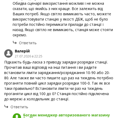
Обидва сценарії використання можливі і не можна
сказати, що якийсь з них краще. Все залежить від
Ваших потреб. Якщо світло вимикають часто, можете
використовувати станцію у якості ДБЖ, щоб не було
потреби постійно перемикати прилади до станції і
назад. Якщо світло не вимикають, станція може стояти
окремо.
Ответить
Валерій
27.07.2026 в 22:25
Підкажіть будь-ласка з приводу зарядки розрядки станції.
Прочитав ваші відповіді на інші питання і ви радите
встановити ліміти заряджання/розряджання 10-90 або 20-
80. Але также ви часто пишите що раз на тиждень потрібно
проганяти повний цикл зарядки розрядки 100-0. Так як все
таки правильно? Встановити ліміти чи раз на тиждень
проганяти цикл від 100 до 0? Станція постійно підключена
до мережі а холодильник до станції.
Ответить
Богдан менеджер авторизованого магазину