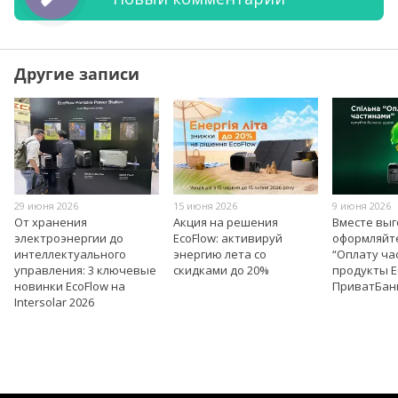
Другие записи
29 июня 2026
15 июня 2026
9 июня 2026
От хранения
Акция на решения
Вместе вы
электроэнергии до
EcoFlow: активируй
оформляйт
интеллектуального
энергию лета со
“Оплату ча
управления: 3 ключевые
скидками до 20%
продукты E
новинки EcoFlow на
ПриватБан
Intersolar 2026