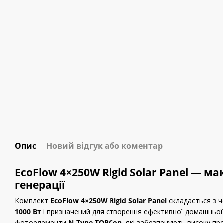
Опис
Новий відгук або коментар
EcoFlow 4×250W Rigid Solar Panel — 
генерації
Комплект
EcoFlow 4×250W Rigid Solar Panel
складається з 
1000 Вт
і призначений для створення ефективної домашньої 
фотоелементи
N-Type TOPCon
, які забезпечують високу пр