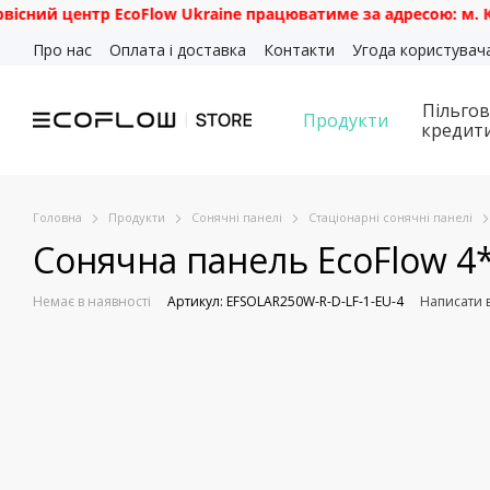
ентр EcoFlow Ukraine працюватиме за адресою: м. Київ, вул.
Перейти до основного контенту
Про нас
Оплата і доставка
Контакти
Угода користувач
Пільгов
Продукти
кредит
Головна
Продукти
Сонячні панелі
Стаціонарні сонячні панелі
Сонячна панель EcoFlow 4*
Немає в наявності
Артикул: EFSOLAR250W-R-D-LF-1-EU-4
Написати в