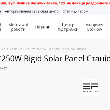
 Велика Васильківська, 129, на локації роздрібного магазин
а
Авторизований сервісний центр
Стати дилером
і
Монтажні
Центр
Академія
Новини
и
роботи
підтримки
EcoFlow
Сонячна панель EcoFlow 4*250W Rigid Solar Panel Стаціонарна
250W Rigid Solar Panel Стаці
ідгук