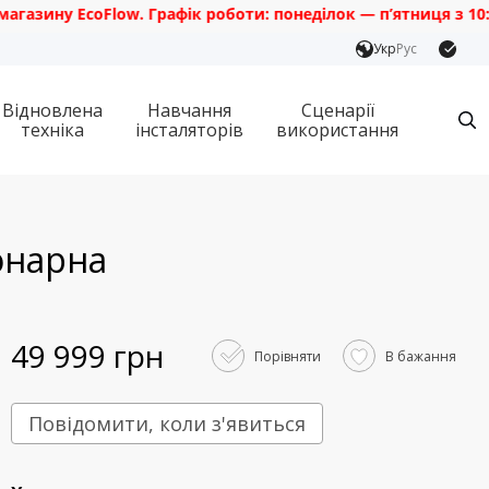
у EcoFlow. Графік роботи: понеділок — п’ятниця з 10:00 до 1
Укр
Рус
Відновлена
Навчання
Сценарії
техніка
інсталяторів
використання
онарна
49 999 грн
Порівняти
В бажання
Повідомити, коли з'явиться