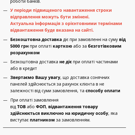
роботи банків.
У періоди підвищеного навантаження строки
відправлення можуть бути змінені.
Актуальна інформація з орієнтовними термінами
відвантаження буде вказана на сайті.
Безкоштовна доставка
діє при замовленні на суму
від
5000 грн
при оплаті
карткою
або за
безготівковим
розрахунком
Безкоштовна доставка
не діє
при оплаті частинами
або в кредит
Звертаємо Вашу увагу
, що доставка сонячних
панелей здійснюється за рахунок клієнта в не
залежності від суми замовлення, та
способу оплати
При оплаті замовлення
від
ТОВ
або
ФОП
,
відвантаження товару
здійснюється виключно на юридичну особу
, яка
виступає
платником
за замовленням.