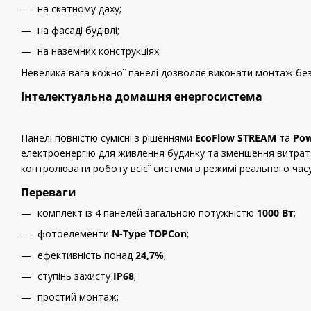
на скатному даху;
на фасаді будівлі;
на наземних конструкціях.
Невелика вага кожної панелі дозволяє виконати монтаж без 
Інтелектуальна домашня енергосистема
Панелі повністю сумісні з рішеннями
EcoFlow STREAM
та
Pow
електроенергію для живлення будинку та зменшення витрат
контролювати роботу всієї системи в режимі реального часу
Переваги
комплект із 4 панелей загальною потужністю
1000 Вт
;
фотоелементи
N-Type TOPCon
;
ефективність понад
24,7%
;
ступінь захисту
IP68
;
простий монтаж;