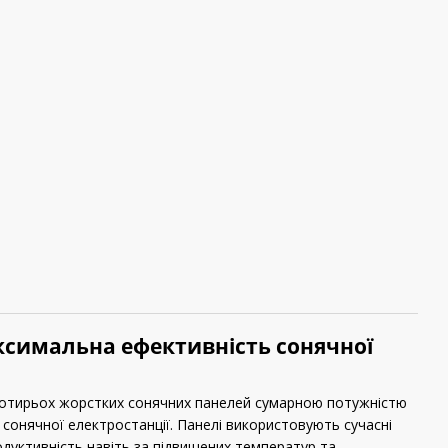
максимальна ефективність сонячної
чотирьох жорстких сонячних панелей сумарною потужністю
сонячної електростанції. Панелі використовують сучасні
одуктивність навіть за підвищених температур та