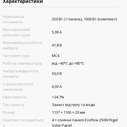
Характеристики
Номінальна
250 Вт (1 панель), 1000 Вт (комплект)
потужність
Максимальний
5,99 А
робочий струм
Максимальна робоча
41,8 В
напруга
Тип конектора
MC4
Робоча температура
від −40°C до +85°C
Напруга відкритого
50,0 В
ланцюга
Струм короткого
6,30 А
замикання
Ефективність
>24.7%
Тип захисту
Захист від пилу та води
Розмір
1137 × 1165 × 20 мм
Комплект складається
4 × сонячні панелі EcoFlow 250W Rigid
з
Solar Panel