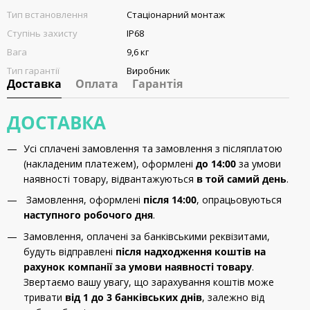
Тип встановлення
Стаціонарний монтаж
Ступінь захисту
IP68
Вага
9,6 кг
Тип гарантії
Виробник
Доставка
Оплата
Гарантія
ДОСТАВКА
Усі сплачені замовлення та замовлення з післяплатою
(накладеним платежем), оформлені
до 14:00
за умови
наявності товару, відвантажуються
в той самий день
.
Замовлення, оформлені
після 14:00
, опрацьовуються
наступного робочого дня
.
Замовлення, оплачені за банківськими реквізитами,
будуть відправлені
після надходження коштів на
рахунок компанії за умови наявності товару
.
Звертаємо вашу увагу, що зарахування коштів може
тривати
від 1 до 3 банківських днів
, залежно від