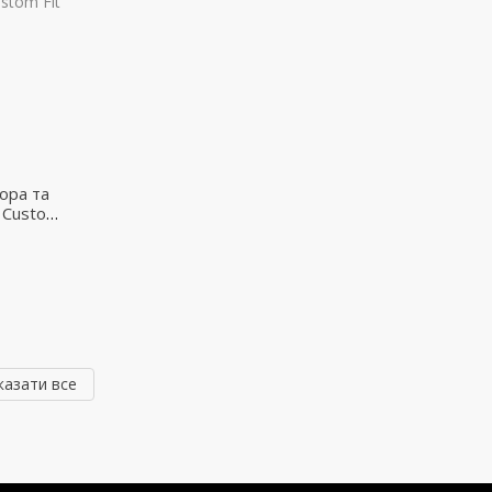
ора та
r Custom
казати все