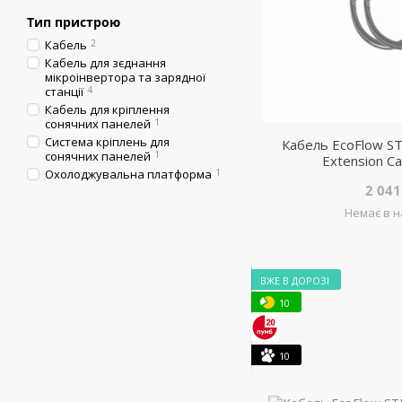
Тип пристрою
Кабель
2
Кабель для зєднання
мікроінвертора та зарядної
станції
4
Кабель для кріплення
сонячних панелей
1
Система кріплень для
Кабель EcoFlow ST
сонячних панелей
1
Extension Ca
Охолоджувальна платформа
1
2 041
Немає в н
ВЖЕ В ДОРОЗІ
10
10