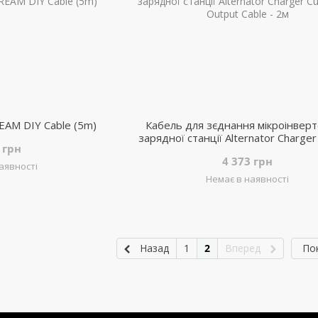
EAM DIY Cable (5m)
Кабель для зєднання мікроінверт
зарядної станції Alternator Charge
 грн
Fit Output Cable - 2м
4 373 грн
аявності
Немає в наявності
Назад
1
2
Вперед
По