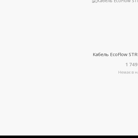
Кабель EcoFlow STR
1 749
Немає в н