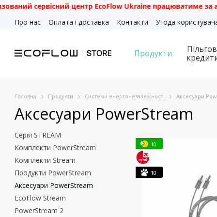
ний сервісний центр EcoFlow Ukraine працюватиме за адресою:
Перейти до основного контенту
Про нас
Оплата і доставка
Контакти
Угода користувач
Пільгов
Продукти
кредит
Головна
Продукти
Системи енергонезалежності
Аксесуари Pow
Аксесуари PowerStream
Серія STREAM
10
Комплекти PowerStream
Комплекти Stream
Продукти PowerStream
10
Аксесуари PowerStream
EcoFlow Stream
PowerStream 2