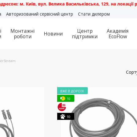
 м. Київ, вул. Велика Васильківська, 129, на локації роздр
а
Авторизований сервісний центр
Стати дилером
і
Монтажні
Центр
Академія
Новини
и
роботи
підтримки
EcoFlow
erStream
Сорт
ВЖЕ В ДОРОЗІ
10
10