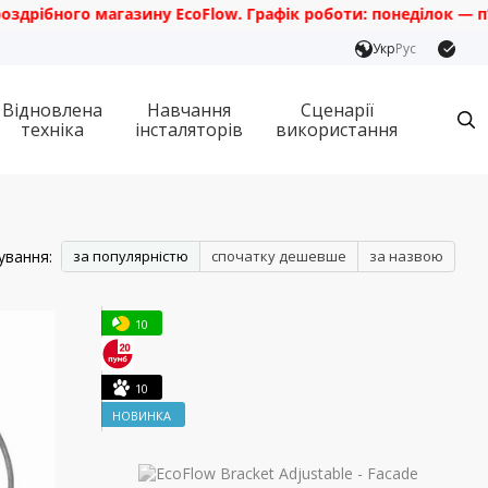
ібного магазину EcoFlow. Графік роботи: понеділок — п’ятни
Укр
Рус
Відновлена
Навчання
Сценарії
техніка
інсталяторів
використання
ування:
за популярністю
спочатку дешевше
за назвою
10
10
НОВИНКА