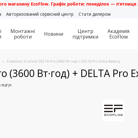
EcoFlow. Графік роботи: понеділок — п’ятниця з 10:00 до 18
а
Авторизований сервісний центр
Стати дилером
і
Монтажні
Центр
Академія
Новини
и
роботи
підтримки
EcoFlow
Комплект EcoFlow DELTA Pro (3600 Вт·год) + DELTA Pro Extra Battery
 (3600 Вт·год) + DELTA Pro Ex
 відгук