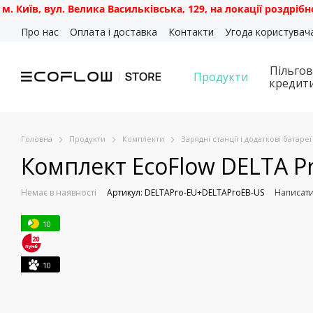
Велика Васильківська, 129, на локації роздрібного магазину 
Перейти до основного контенту
Про нас
Оплата і доставка
Контакти
Угода користувач
Пільгов
Продукти
кредит
Головна
Продукти
Комплекти
Зарядні станції і додаткові батареї
Комплект EcoFlow DELTA Pro
Немає в наявності
Артикул: DELTAPro-EU+DELTAProEB-US
Написати
10
10