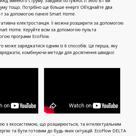
вихід змінного струму. Завдяки потужності 3600 Вт ви
уму тощо. Потрібно ще більше енергії Об’єднайте два
Вт за допомогою панелі Smart Home.
тативна електростанція. Її можна розширити за допомогою
Smart Home. Керуйте всім за допомогою пульта
огою програми EcoFlow.
o може заряджатися одним із 6 способів. Це перша, яку
заряджати, комбінуючи методи для досягнення швидкої
ею з екосистемою, що розширюється, та інтелектуальним
гію та бути готовим до будь яких ситуацій. EcoFlow DELTA