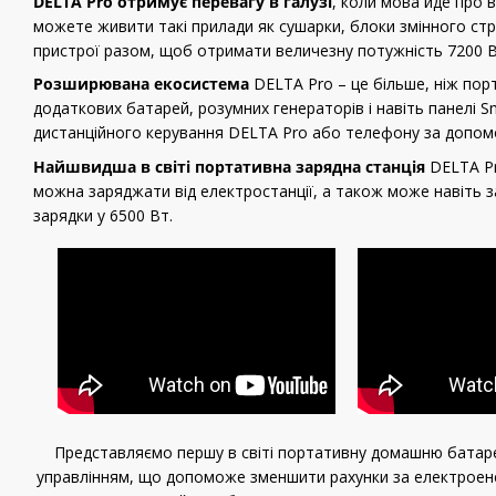
DELTA Pro отримує перевагу в галузі
, коли мова йде про 
можете живити такі прилади як сушарки, блоки змінного стр
пристрої разом, щоб отримати величезну потужність 7200 
Розширювана екосистема
DELTA Pro – це більше, ніж пор
додаткових батарей, розумних генераторів і навіть панелі 
дистанційного керування DELTA Pro або телефону за допом
Найшвидша в світі портативна зарядна станція
DELTA Pr
можна заряджати від електростанції, а також може навіть 
зарядки у 6500 Вт.
Представляємо першу в світі портативну домашню батар
управлінням, що допоможе зменшити рахунки за електроенер