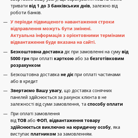
тривати
від 1 до 3 банківських днів
, залежно від
роботи банків.
У періоди підвищеного навантаження строки
відправлення можуть бути змінені.
Актуальна інформація з орієнтовними термінами
відвантаження буде вказана на сайті.
Безкоштовна доставка
діє при замовленні на суму
від
5000 грн
при оплаті
карткою
або за
безготівковим
розрахунком
Безкоштовна доставка
не діє
при оплаті частинами
або в кредит
Звертаємо Вашу увагу
, що доставка сонячних
панелей здійснюється за рахунок клієнта в не
залежності від суми замовлення, та
способу оплати
При оплаті замовлення
від
ТОВ
або
ФОП
,
відвантаження товару
здійснюється виключно на юридичну особу
, яка
виступає
платником
за замовленням.