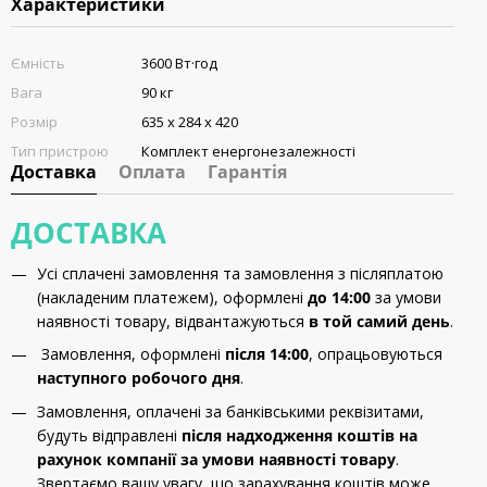
Характеристики
Ємність
3600 Вт·год
Вага
90 кг
Розмір
635 x 284 x 420
Тип пристрою
Комплект енергонезалежності
Доставка
Оплата
Гарантія
ДОСТАВКА
Усі сплачені замовлення та замовлення з післяплатою
(накладеним платежем), оформлені
до 14:00
за умови
наявності товару, відвантажуються
в той самий день
.
Замовлення, оформлені
після 14:00
, опрацьовуються
наступного робочого дня
.
Замовлення, оплачені за банківськими реквізитами,
будуть відправлені
після надходження коштів на
рахунок компанії за умови наявності товару
.
Звертаємо вашу увагу, що зарахування коштів може