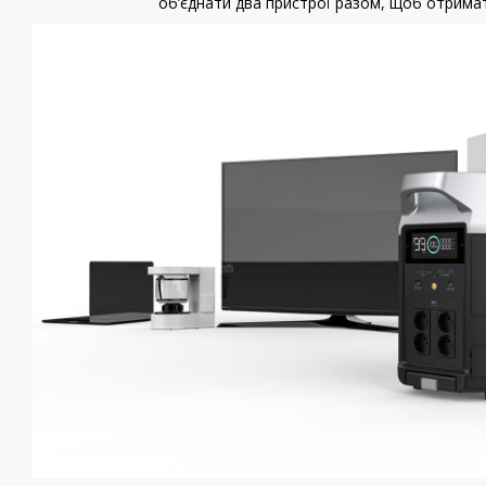
об’єднати два пристрої разом, щоб отрима