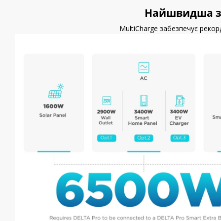
Найшвидша зар
MultiCharge забезпечує рекорд