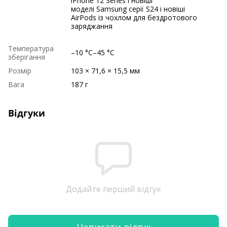
iPhone 12 Series і новіші
моделі Samsung серії S24 і новіші
AirPods із чохлом для бездротового
заряджання
Температура
–10 °C–45 °C
зберігання
Розмір
103 × 71,6 × 15,5 мм
Вага
187 г
Відгуки
Додайте перший відгук
Написати відгук