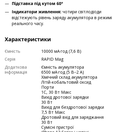
Підставка під кутом 60°
Індикатори живлення:
чотири світлодіоди
відстежують рівень заряду акумулятора в режимі
реального часу.
Характеристики
Ємність
10000 мА·год (7,6 В)
Серія
RAPID Mag
Додаткова
Ємність акумулятора
інформація
6500 мА·год (5 В⎓2 А)
Хімічний склад акумулятора
Літій-кобальтовий оксид
Порти
1С, 30 Вт Макс
Вихід дротової зарядки
30 Вт
Вихід для бездротової зарядки
7,5 Вт Макс
Дротовий вхід для заряджання
30 Вт
Сумісні пристрої