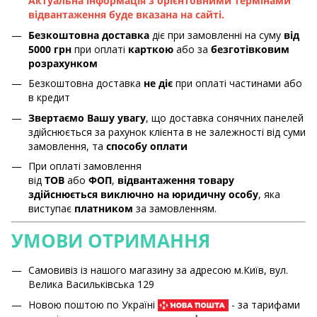
Актуальна інформація з орієнтовними термінами
відвантаження буде вказана на сайті.
Безкоштовна доставка
діє при замовленні на суму
від
5000 грн
при оплаті
карткою
або за
безготівковим
розрахунком
Безкоштовна доставка
не діє
при оплаті частинами або
в кредит
Звертаємо Вашу увагу
, що доставка сонячних панелей
здійснюється за рахунок клієнта в не залежності від суми
замовлення, та
способу оплати
При оплаті замовлення
від
ТОВ
або
ФОП
,
відвантаження товару
здійснюється виключно на юридичну особу
, яка
виступає
платником
за замовленням.
УМОВИ ОТРИМАННЯ
Самовивіз із нашого магазину за адресою м.Київ, вул.
Велика Васильківська 129
Новою поштою по Україні
- за тарифами