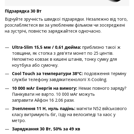
Підзарядка 30 Вт
Відчуйте зручність швидкої підзарядки. Незалежно від того,
розслабляєтеся ви за улюбленим фільмом чи зосереджені
на зустрічі, повністю заряджайтеся одночасно.
Ultra-Slim 15,5 мм / 0,61 дюйма:
приблизно такої ж
товщини, як стопка з дев'яти монет по 25 центів.
Непомітно ковзає в кишені штанів, тонку сумку для
ноутбука або сумочку.
Cool Touch за температури 38°C:
подовження терміну
служби телефону завдякитехнології X-Cooling.
10 000 мАг Енергія на вимогу:
Немає повного заряду?
Панікувати не варто. 10 000 мАг можуть
заправити Айфон 16 2.06 рази.
Зчеплення 11 Н, нуль падінь:
магніти N52 військового
класу витримують біг, їзду на велосипеді та хаос у
метро.
Заряджання 30 Вт, 50% за 49 хв