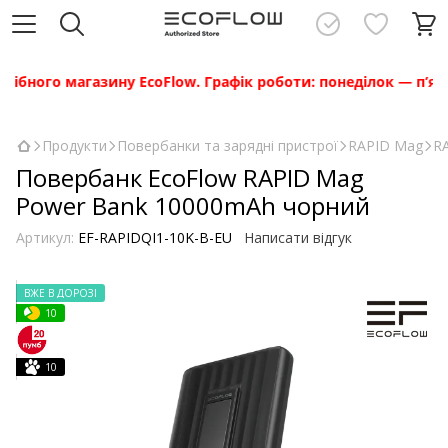
ого магазину EcoFlow. Графік роботи: понеділок — п’ятниця 
Продукти
Повербанки та зарядні пристрої
RAPID Mag
R
Повербанк EcoFlow RAPID Mag
Power Bank 10000mAh чорний
Артикул:
EF-RAPIDQI1-10K-B-EU
Написати відгук
ВЖЕ В ДОРОЗІ
10
10