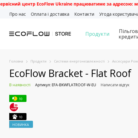
й центр EcoFlow Ukraine працюватиме за адресою: м. Київ, в
Перейти до основного контенту
Про нас
Оплата і доставка
Контакти
Угода користувач
Пільгов
Продукти
кредит
Головна
Продукти
Системи енергонезалежності
Аксесуари Pow
EcoFlow Bracket - Flat Roof
В наявності
Артикул: EFA-BKWFLATROOF-W-EU
Написати відгук
10
10
НОВИНКА