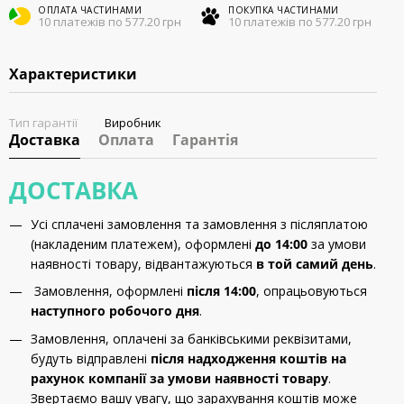
ОПЛАТА ЧАСТИНАМИ
ПОКУПКА ЧАСТИНАМИ
10 платежів по 577.20 грн
10 платежів по 577.20 грн
Характеристики
Тип гарантії
Виробник
Доставка
Оплата
Гарантія
ДОСТАВКА
Усі сплачені замовлення та замовлення з післяплатою
(накладеним платежем), оформлені
до 14:00
за умови
наявності товару, відвантажуються
в той самий день
.
Замовлення, оформлені
після 14:00
, опрацьовуються
наступного робочого дня
.
Замовлення, оплачені за банківськими реквізитами,
будуть відправлені
після надходження коштів на
рахунок компанії за умови наявності товару
.
Звертаємо вашу увагу, що зарахування коштів може