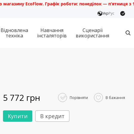
зину EcoFlow. Графік роботи: понеділок — п’ятниця з 10:00 д
Укр
Рус
Відновлена
Навчання
Сценарії
техніка
інсталяторів
використання
5 772 грн
Порівняти
В бажання
Купити
В кредит