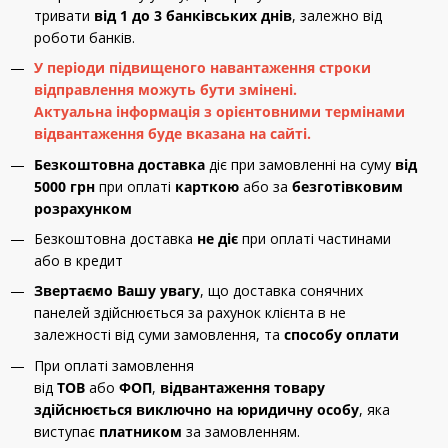
тривати
від 1 до 3 банківських днів
, залежно від
роботи банків.
У періоди підвищеного навантаження строки
відправлення можуть бути змінені.
Актуальна інформація з орієнтовними термінами
відвантаження буде вказана на сайті.
Безкоштовна доставка
діє при замовленні на суму
від
5000 грн
при оплаті
карткою
або за
безготівковим
розрахунком
Безкоштовна доставка
не діє
при оплаті частинами
або в кредит
Звертаємо Вашу увагу
, що доставка сонячних
панелей здійснюється за рахунок клієнта в не
залежності від суми замовлення, та
способу оплати
При оплаті замовлення
від
ТОВ
або
ФОП
,
відвантаження товару
здійснюється виключно на юридичну особу
, яка
виступає
платником
за замовленням.