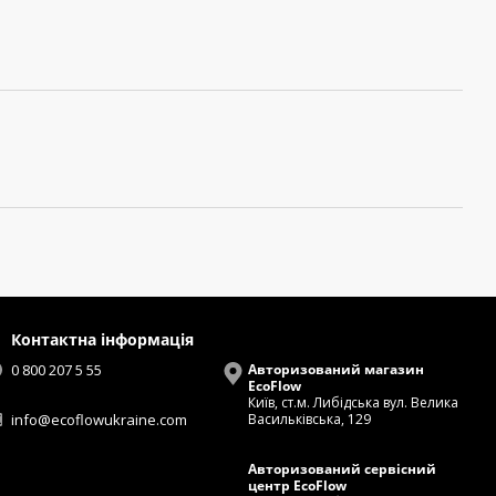
Контактна інформація
0 800 207 5 55
Авторизований магазин
EcoFlow
Київ, ст.м. Либідська вул. Велика
info@ecoflowukraine.com
Васильківська, 129
Авторизований сервісний
центр EcoFlow