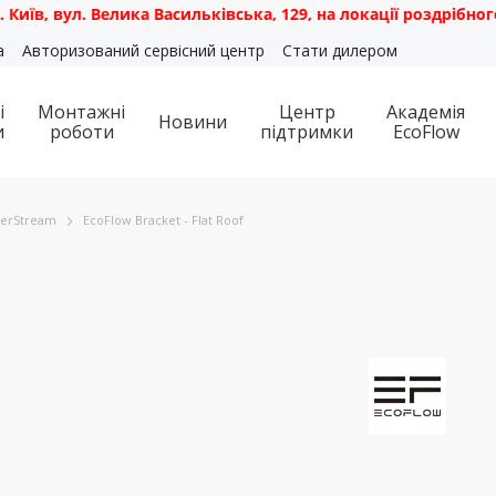
ул. Велика Васильківська, 129, на локації роздрібного мага
а
Авторизований сервісний центр
Стати дилером
і
Монтажні
Центр
Академія
Новини
и
роботи
підтримки
EcoFlow
erStream
EcoFlow Bracket - Flat Roof