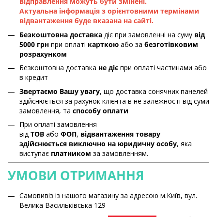
відправлення можуть бути змінені.
Актуальна інформація з орієнтовними термінами
відвантаження буде вказана на сайті.
Безкоштовна доставка
діє при замовленні на суму
від
5000 грн
при оплаті
карткою
або за
безготівковим
розрахунком
Безкоштовна доставка
не діє
при оплаті частинами або
в кредит
Звертаємо Вашу увагу
, що доставка сонячних панелей
здійснюється за рахунок клієнта в не залежності від суми
замовлення, та
способу оплати
При оплаті замовлення
від
ТОВ
або
ФОП
,
відвантаження товару
здійснюється виключно на юридичну особу
, яка
виступає
платником
за замовленням.
УМОВИ ОТРИМАННЯ
Самовивіз із нашого магазину за адресою м.Київ, вул.
Велика Васильківська 129