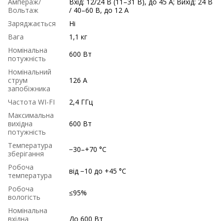
Ампераж/
Вхід: 12/24 В (11–31 В), до 45 А; Вихід: 24 В
Вольтаж
/ 40–60 В, до 12 А
Заряджається
Ні
Вага
1,1 кг
Номінальна
600 Вт
потужність
Номінальний
струм
126 А
запобіжника
Частота WI-FI
2,4 ГГц
Максимальна
вихідна
600 Вт
потужність
Температура
−30–+70 °C
зберігання
Робоча
від −10 до +45 °C
температура
Робоча
≤95%
вологість
Номінальна
вхідна
До 600 Вт