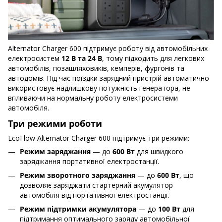
Alternator Charger 600 підтримує роботу від автомобільних
електросистем
12 В та 24 В
, тому підходить для легкових
автомобілів, позашляховиків, кемперів, фургонів та
автодомів. Під час поїздки зарядний пристрій автоматично
використовує надлишкову потужність генератора, не
впливаючи на нормальну роботу електросистеми
автомобіля.
Три режими роботи
EcoFlow Alternator Charger 600 підтримує три режими:
Режим заряджання
— до
600 Вт
для швидкого
заряджання портативної електростанції.
Режим зворотного заряджання
— до
600 Вт
, що
дозволяє заряджати стартерний акумулятор
автомобіля від портативної електростанції.
Режим підтримки акумулятора
— до
100 Вт
для
підтримання оптимального заряду автомобільної