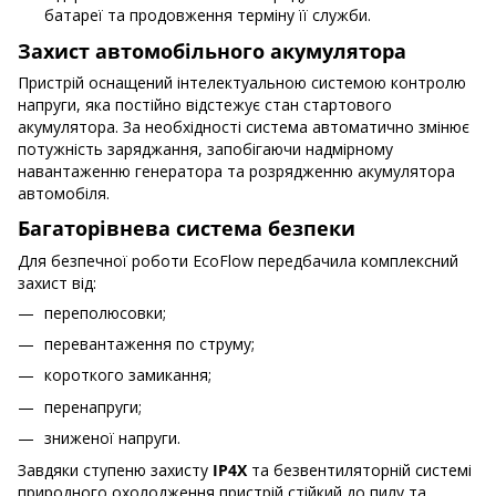
батареї та продовження терміну її служби.
Захист автомобільного акумулятора
Пристрій оснащений інтелектуальною системою контролю
напруги, яка постійно відстежує стан стартового
акумулятора. За необхідності система автоматично змінює
потужність заряджання, запобігаючи надмірному
навантаженню генератора та розрядженню акумулятора
автомобіля.
Багаторівнева система безпеки
Для безпечної роботи EcoFlow передбачила комплексний
захист від:
переполюсовки;
перевантаження по струму;
короткого замикання;
перенапруги;
зниженої напруги.
Завдяки ступеню захисту
IP4X
та безвентиляторній системі
природного охолодження пристрій стійкий до пилу та