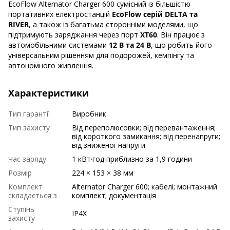
EcoFlow Alternator Charger 600 сумісний із більшістю
портативних електростанцій
EcoFlow серій DELTA та
RIVER
, а також із багатьма сторонніми моделями, що
підтримують заряджання через порт
XT60
. Він працює з
автомобільними системами
12 В та 24 В
, що робить його
універсальним рішенням для подорожей, кемпінгу та
автономного живлення.
Характеристики
Тип гарантії
Виробник
Тип захисту
Від переполюсовки; від перевантаження;
від короткого замикання; від перенапруги;
від зниженої напруги
Час заряду
1 кВт·год приблизно за 1,9 години
Розмір
224 × 153 × 38 мм
Комплект
Alternator Charger 600; кабелі; монтажний
складається з
комплект; документація
Ступінь
IP4X
захисту