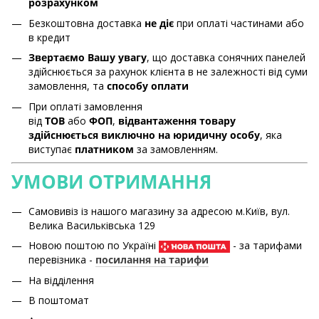
розрахунком
Безкоштовна доставка
не діє
при оплаті частинами або
в кредит
Звертаємо Вашу увагу
, що доставка сонячних панелей
здійснюється за рахунок клієнта в не залежності від суми
замовлення, та
способу оплати
При оплаті замовлення
від
ТОВ
або
ФОП
,
відвантаження товару
здійснюється виключно на юридичну особу
, яка
виступає
платником
за замовленням.
УМОВИ ОТРИМАННЯ
Самовивіз із нашого магазину за адресою м.Київ, вул.
Велика Васильківська 129
Новою поштою по Україні
- за тарифами
перевізника -
посилання на тарифи
На відділення
В поштомат