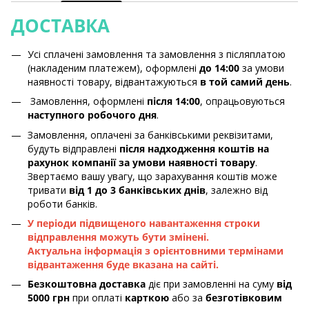
ДОСТАВКА
Усі сплачені замовлення та замовлення з післяплатою
(накладеним платежем), оформлені
до 14:00
за умови
наявності товару, відвантажуються
в той самий день
.
Замовлення, оформлені
після 14:00
, опрацьовуються
наступного робочого дня
.
Замовлення, оплачені за банківськими реквізитами,
будуть відправлені
після надходження коштів на
рахунок компанії за умови наявності товару
.
Звертаємо вашу увагу, що зарахування коштів може
тривати
від 1 до 3 банківських днів
, залежно від
роботи банків.
У періоди підвищеного навантаження строки
відправлення можуть бути змінені.
Актуальна інформація з орієнтовними термінами
відвантаження буде вказана на сайті.
Безкоштовна доставка
діє при замовленні на суму
від
5000 грн
при оплаті
карткою
або за
безготівковим