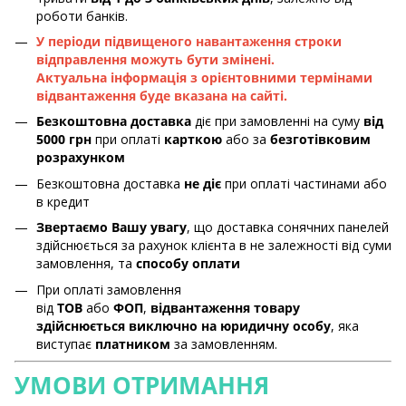
роботи банків.
У періоди підвищеного навантаження строки
відправлення можуть бути змінені.
Актуальна інформація з орієнтовними термінами
відвантаження буде вказана на сайті.
Безкоштовна доставка
діє при замовленні на суму
від
5000 грн
при оплаті
карткою
або за
безготівковим
розрахунком
Безкоштовна доставка
не діє
при оплаті частинами або
в кредит
Звертаємо Вашу увагу
, що доставка сонячних панелей
здійснюється за рахунок клієнта в не залежності від суми
замовлення, та
способу оплати
При оплаті замовлення
від
ТОВ
або
ФОП
,
відвантаження товару
здійснюється виключно на юридичну особу
, яка
виступає
платником
за замовленням.
УМОВИ ОТРИМАННЯ