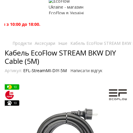
 10:00 до 18:00.
Продукти
Аксесуари
Інше
Кабель EcoFlow STREAM BKW D
Кабель EcoFlow STREAM BKW DIY
Cable (5M)
Артикул:
EFL-StreamMI-DIY-5M
Написати відгук
10
10