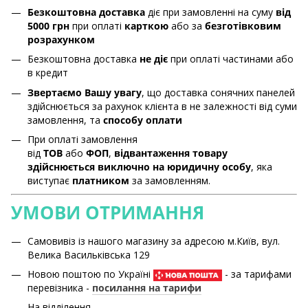
Безкоштовна доставка
діє при замовленні на суму
від
5000 грн
при оплаті
карткою
або за
безготівковим
розрахунком
Безкоштовна доставка
не діє
при оплаті частинами або
в кредит
Звертаємо Вашу увагу
, що доставка сонячних панелей
здійснюється за рахунок клієнта в не залежності від суми
замовлення, та
способу оплати
При оплаті замовлення
від
ТОВ
або
ФОП
,
відвантаження товару
здійснюється виключно на юридичну особу
, яка
виступає
платником
за замовленням.
УМОВИ ОТРИМАННЯ
Самовивіз із нашого магазину за адресою м.Київ, вул.
Велика Васильківська 129
Новою поштою по Україні
- за тарифами
перевізника -
посилання на тарифи
На відділення