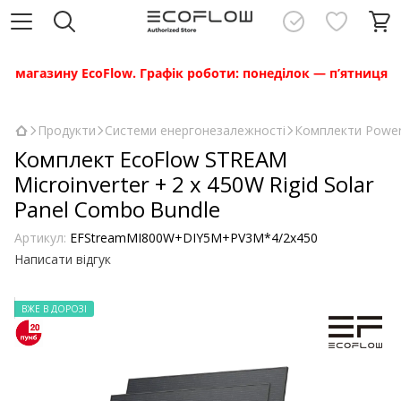
азину EcoFlow. Графік роботи: понеділок — п’ятниця з 10:00
Продукти
Системи енергонезалежності
Комплекти Powe
Комплект EcoFlow STREAM
Microinverter + 2 x 450W Rigid Solar
Panel Combo Bundle
Артикул:
EFStreamMI800W+DIY5M+PV3M*4/2х450
Написати відгук
ВЖЕ В ДОРОЗІ