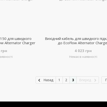
T150 для швидкого
Вихідний кабель для швидкого під
w Alternator Charger
до EcoFlow Alternator Charg
 грн
4 023 грн
аявності
Немає в наявності
Назад
1
2
3
Вперед
П