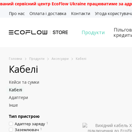
й сервісний центр EcoFlow Ukraine працюватиме за адресою: 
Перейти до основного контенту
Про нас
Оплата і доставка
Контакти
Угода користувач
Пільгов
Продукти
кредит
Головна
Продукти
Аксесуари
Кабелі
Кабелі
Кейси та сумки
Кабелі
Адаптери
Інше
Тип пристрою
Адаптер заряду
1
Заземлювач
1