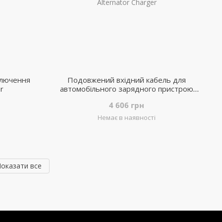
ключення
Подовжений вхідний кабель для
er
автомобільного зарядного пристрою
EcoFlow Alternator Charger
4 606 грн
Немає в наявності
оказати все