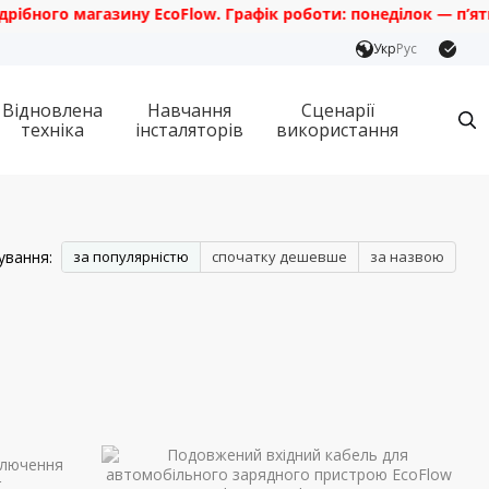
ного магазину EcoFlow. Графік роботи: понеділок — п’ятниця
Укр
Рус
Відновлена
Навчання
Сценарії
техніка
інсталяторів
використання
ування:
за популярністю
спочатку дешевше
за назвою