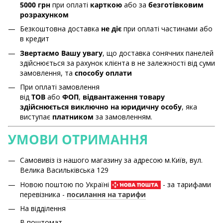
5000 грн
при оплаті
карткою
або за
безготівковим
розрахунком
Безкоштовна доставка
не діє
при оплаті частинами або
в кредит
Звертаємо Вашу увагу
, що доставка сонячних панелей
здійснюється за рахунок клієнта в не залежності від суми
замовлення, та
способу оплати
При оплаті замовлення
від
ТОВ
або
ФОП
,
відвантаження товару
здійснюється виключно на юридичну особу
, яка
виступає
платником
за замовленням.
УМОВИ ОТРИМАННЯ
Самовивіз із нашого магазину за адресою м.Київ, вул.
Велика Васильківська 129
Новою поштою по Україні
- за тарифами
перевізника -
посилання на тарифи
На відділення
В поштомат