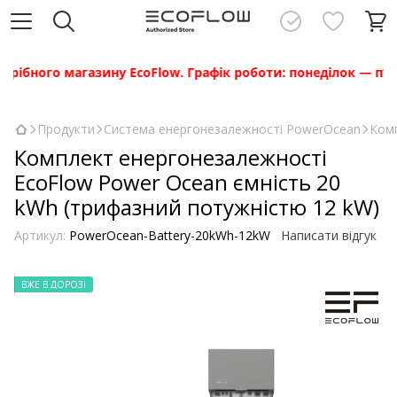
 магазину EcoFlow. Графік роботи: понеділок — п’ятниця з 1
Продукти
Система енергонезалежності PowerOcean
Ком
Комплект енергонезалежності
EcoFlow Power Ocean ємність 20
kWh (трифазний потужністю 12 kW)
Артикул:
PowerOcean-Battery-20kWh-12kW
Написати відгук
ВЖЕ В ДОРОЗІ