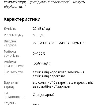
комплектація, індивідуальні властивості – можуть
відрізнятися"
Характеристики
Ємність
20 кВт/год
Рівень шуму
≤ 30 дБ
Вихідна
220В/380В, 230В/400В, 3W/N+PE
напруга
Робоча
0~100%
вологість
Робоча
-20°C~50°C
температура
Тип захисту
захист від короткого замикання
захист від перегріву
Варіанти
від сонячної батареї , від мережі , від
заряду
автомобільної зарядки
Тип
Стаціонарний
встановлення
Ступінь
IP65