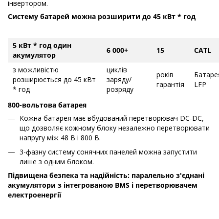
інвертором.
Систему батарей можна розширити до 45 кВт * год
5 кВт * год один
6 000+
15
CATL
акумулятор
з можливістю
циклів
років
Батаре
розширюється до 45 кВт
заряду/
гарантія
LFP
* год
розряду
800-вольтова батарея
Кожна батарея має вбудований перетворювач DC-DC,
що дозволяє кожному блоку незалежно перетворювати
напругу між 48 В і 800 В.
3-фазну систему сонячних панелей можна запустити
лише з одним блоком.
Підвищена безпека та надійність: паралельно з'єднані
акумулятори з інтегрованою BMS і перетворювачем
електроенергії