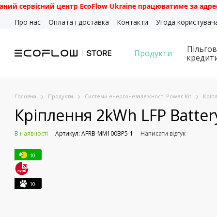
рвісний центр EcoFlow Ukraine працюватиме за адресою: м. К
Перейти до основного контенту
Про нас
Оплата і доставка
Контакти
Угода користувач
Пільгов
Продукти
кредит
Головна
Продукти
Cистеми енергонезалежності Power Kit
Кріп
Кріплення 2kWh LFP Batter
В наявності
Артикул: AFRB-MM100BP5-1
Написати відгук
10
10