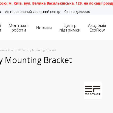
иїв, вул. Велика Васильківська, 129, на локації роздрібног
а
Авторизований сервісний центр
Стати дилером
і
Монтажні
Центр
Академія
Новини
и
роботи
підтримки
EcoFlow
лення 2kWh LFP Battery Mounting Bracket
y Mounting Bracket