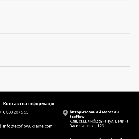
Контактна інформація
0 800 207 5 55
Авторизований магазин
EcoFlow
Київ, ст.м. Либідська вул. Велика
info@ecoflowukraine.com
Васильківська, 129