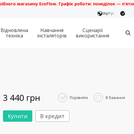
о магазину EcoFlow. Графік роботи: понеділок — п’ятниця з 
Укр
Рус
Відновлена
Навчання
Сценарії
техніка
інсталяторів
використання
3 440 грн
Порівняти
В бажання
Купити
В кредит