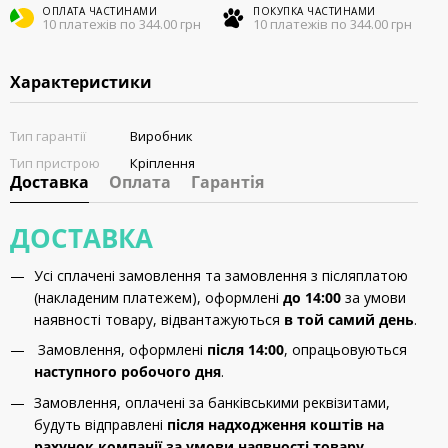
ОПЛАТА ЧАСТИНАМИ
ПОКУПКА ЧАСТИНАМИ
10 платежів по 344.00 грн
10 платежів по 344.00 грн
Характеристики
Тип гарантії
Виробник
Тип пристрою
Кріплення
Доставка
Оплата
Гарантія
ДОСТАВКА
Усі сплачені замовлення та замовлення з післяплатою
(накладеним платежем), оформлені
до 14:00
за умови
наявності товару, відвантажуються
в той самий день
.
Замовлення, оформлені
після 14:00
, опрацьовуються
наступного робочого дня
.
Замовлення, оплачені за банківськими реквізитами,
будуть відправлені
після надходження коштів на
рахунок компанії за умови наявності товару
.