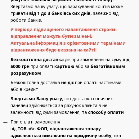
Звертаємо вашу увагу, що зарахування коштів може
тривати
від 1 до 3 банківських днів
, залежно від
роботи банків.
У періоди підвищеного навантаження строки
відправлення можуть бути змінені.
Актуальна інформація з орієнтовними термінами
відвантаження буде вказана на сайті.
Безкоштовна доставка
діє при замовленні на суму
від
5000 грн
при оплаті
карткою
або за
безготівковим
розрахунком
Безкоштовна доставка
не діє
при оплаті частинами
або в кредит
Звертаємо Вашу увагу
, що доставка сонячних
панелей здійснюється за рахунок клієнта в не
залежності від суми замовлення, та
способу оплати
При оплаті замовлення
від
ТОВ
або
ФОП
,
відвантаження товару
здійснюється виключно на юридичну особу
, яка