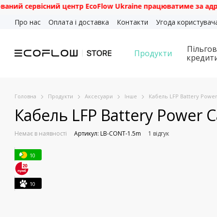
сервісний центр EcoFlow Ukraine працюватиме за адресою: м.
Перейти до основного контенту
Про нас
Оплата і доставка
Контакти
Угода користувач
Пільгов
Продукти
кредит
Головна
Продукти
Аксесуари
Інше
Кабель LFP Battery Power 
Кабель LFP Battery Power Ca
Немає в наявності
Артикул: LB-CONT-1.5m
1 відгук
10
10