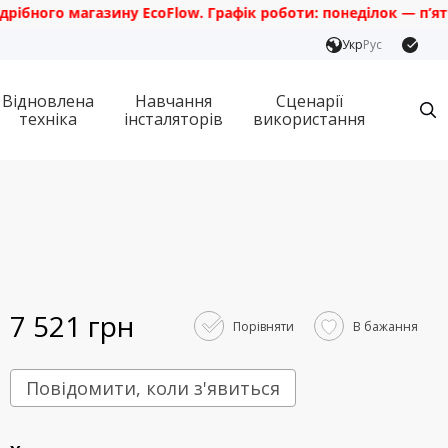
ого магазину EcoFlow. Графік роботи: понеділок — п’ятниця з
Укр
Рус
Відновлена
Навчання
Сценарії
техніка
інсталяторів
використання
7 521 грн
Порівняти
В бажання
Повідомити, коли з'явиться