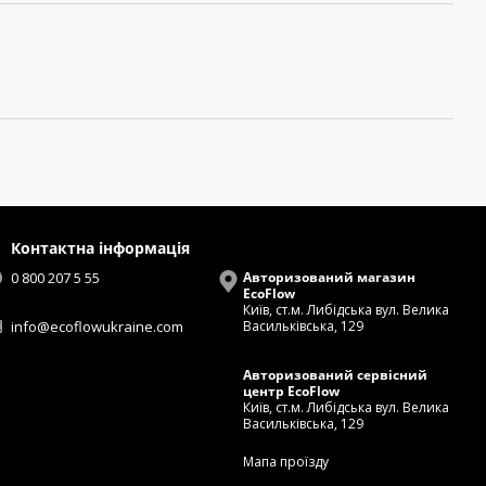
Контактна інформація
0 800 207 5 55
Авторизований магазин
EcoFlow
Київ, ст.м. Либідська вул. Велика
info@ecoflowukraine.com
Васильківська, 129
Авторизований сервісний
центр EcoFlow
Київ, ст.м. Либідська вул. Велика
Васильківська, 129
Мапа проїзду