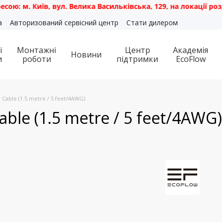
 Київ, вул. Велика Васильківська, 129, на локації роздрібн
а
Авторизований сервісний центр
Стати дилером
і
Монтажні
Центр
Академія
Новини
и
роботи
підтримки
EcoFlow
Cable (1.5 metre / 5 feet/4AWG)
ble (1.5 metre / 5 feet/4AWG)