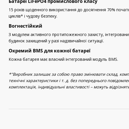
Батареї LiFePO4 промислового класу
15 років щоденного використання до досягнення 70% почат
циклів* і чудову безпеку.
Вогнестійкий
З модулем активного протипожежного захисту, інтегрованим
будинок захищений у разі надзвичайної ситуації.
Окремий BMS для кожної батареї
Кожна батарея має власний інтегрований модуль BMS.
*"Виробник залишає за собою право змінювати склад, компл
технічні характеристики і т. д. без попереднього повідомле
комплектація, індивідуальні властивості – можуть відрізнят