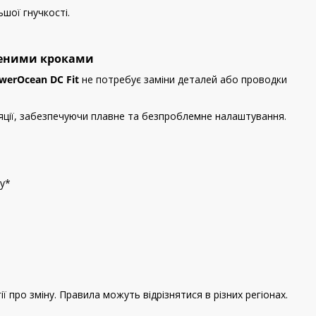
шої гнучкості.
щеними кроками
werOcean DC Fit
не потребує заміни деталей або проводки
ції, забезпечуючи плавне та безпроблемне налаштування.
жу*
про зміну. Правила можуть відрізнятися в різних регіонах.