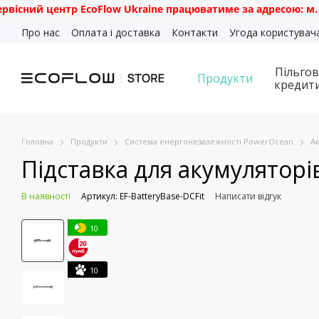
центр EcoFlow Ukraine працюватиме за адресою: м. Київ, вул.
Перейти до основного контенту
Про нас
Оплата і доставка
Контакти
Угода користувач
Пільгов
Продукти
кредит
Головна
Продукти
Система енергонезалежності PowerOcean
А
Підставка для акумуляторі
В наявності
Артикул: EF-BatteryBase-DCFit
Написати відгук
10
10