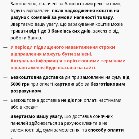
Замовлення, оплачені за банківськими реквізитами,
будуть відправлені
після надходження коштів на
рахунок компанії за умови наявності товару
.
Звертаємо вашу увагу, що зарахування коштів може
тривати
від 1 до 3 банківських днів
, залежно від
роботи банків.
У періоди підвищеного навантаження строки
відправлення можуть бути змінені.
Актуальна інформація з орієнтовними термінами
відвантаження буде вказана на сайті.
Безкоштовна доставка
діє при замовленні на суму
від
5000 грн
при оплаті
карткою
або за
безготівковим
розрахунком
Безкоштовна доставка
не діє
при оплаті частинами
або в кредит
Звертаємо Вашу увагу
, що доставка сонячних
панелей здійснюється за рахунок клієнта в не
залежності від суми замовлення, та
способу оплати