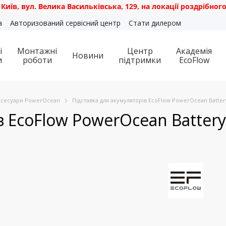
 Велика Васильківська, 129, на локації роздрібного магазин
а
Авторизований сервісний центр
Стати дилером
і
Монтажні
Центр
Академія
Новини
и
роботи
підтримки
EcoFlow
ксесуари PowerOcean
Підставка для акумуляторів EcoFlow PowerOcean Batter
в EcoFlow PowerOcean Battery