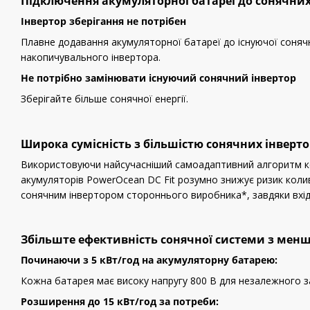
Підключення акумуляторної батареї до сонячни
Інвертор зберігання не потрібен
Плавне додавання акумуляторної батареї до існуючої соня
накопичувального інвертора.
Не потрібно замінювати існуючий сонячний інвертор
Зберігайте більше сонячної енергії.
Широка сумісність з більшістю сонячних інверто
Використовуючи найсучасніший самоадаптивний алгоритм ке
акумуляторів PowerOcean DC Fit розумно знижує ризик коли
сонячним інвертором стороннього виробника*, завдяки вхідн
Збільште ефективність сонячної системи з мен
Починаючи з 5 кВт/год на акумуляторну батарею:
Кожна батарея має високу напругу 800 В для незалежного за
Розширення до 15 кВт/год за потреби: