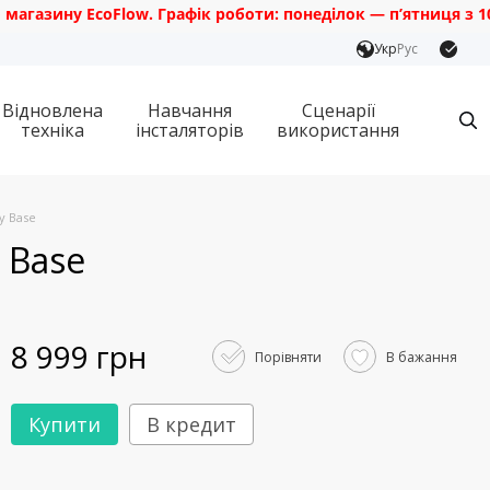
у EcoFlow. Графік роботи: понеділок — п’ятниця з 10:00 до 
Укр
Рус
Відновлена
Навчання
Сценарії
техніка
інсталяторів
використання
y Base
 Base
8 999 грн
Порівняти
В бажання
Купити
В кредит