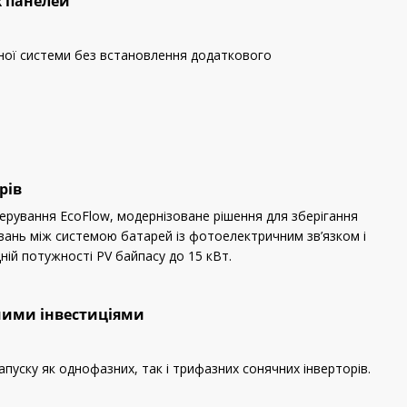
х панелей
чної системи без встановлення додаткового
рів
рування EcoFlow, модернізоване рішення для зберігання
вань між системою батарей із фотоелектричним зв’язком і
ій потужності PV байпасу до 15 кВт.
шими інвестиціями
пуску як однофазних, так і трифазних сонячних інверторів.