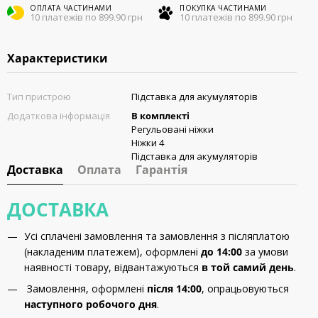
ОПЛАТА ЧАСТИНАМИ
ПОКУПКА ЧАСТИНАМИ
10 платежів по 899.90 грн
10 платежів по 899.90 грн
Характеристики
Тип пристрою
Підставка для акумуляторів
Додаткова інформація
В комплекті
Регульовані ніжки
Ніжки 4
Підставка для акумуляторів
Доставка
Оплата
Гарантія
ДОСТАВКА
Усі сплачені замовлення та замовлення з післяплатою
(накладеним платежем), оформлені
до 14:00
за умови
наявності товару, відвантажуються
в той самий день
.
Замовлення, оформлені
після 14:00
, опрацьовуються
наступного робочого дня
.