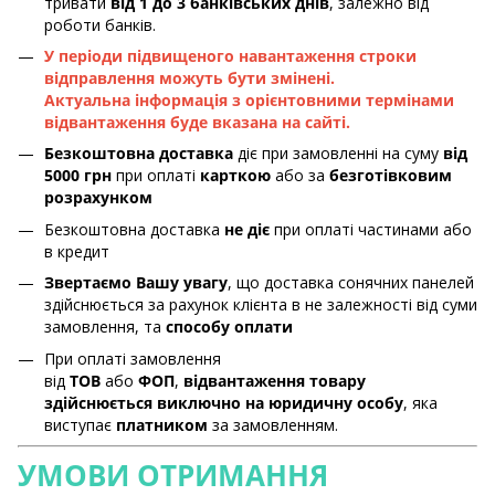
тривати
від 1 до 3 банківських днів
, залежно від
роботи банків.
У періоди підвищеного навантаження строки
відправлення можуть бути змінені.
Актуальна інформація з орієнтовними термінами
відвантаження буде вказана на сайті.
Безкоштовна доставка
діє при замовленні на суму
від
5000 грн
при оплаті
карткою
або за
безготівковим
розрахунком
Безкоштовна доставка
не діє
при оплаті частинами або
в кредит
Звертаємо Вашу увагу
, що доставка сонячних панелей
здійснюється за рахунок клієнта в не залежності від суми
замовлення, та
способу оплати
При оплаті замовлення
від
ТОВ
або
ФОП
,
відвантаження товару
здійснюється виключно на юридичну особу
, яка
виступає
платником
за замовленням.
УМОВИ ОТРИМАННЯ