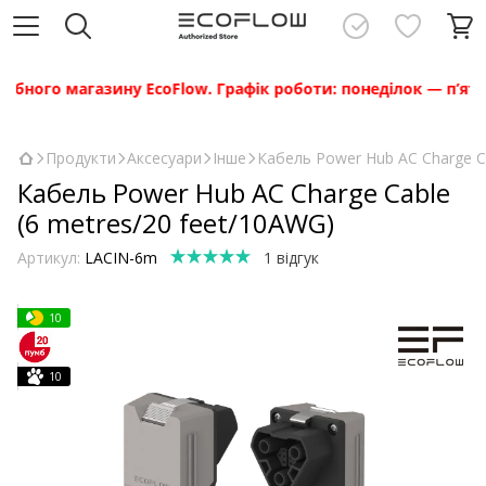
ого магазину EcoFlow. Графік роботи: понеділок — п’ятниця 
Продукти
Аксесуари
Інше
Кабель Power Hub AC Charge Ca
Кабель Power Hub AC Charge Cable
(6 metres/20 feet/10AWG)
Артикул:
LACIN-6m
1 відгук
10
10