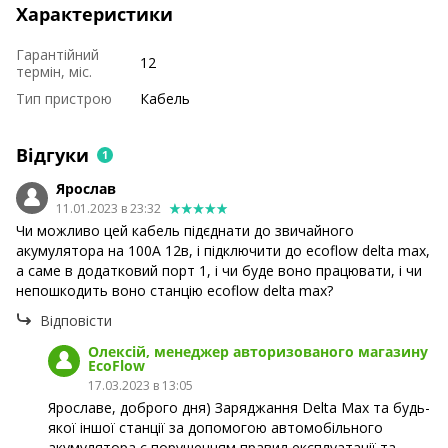
Характеристики
Гарантійний
12
термін, міс.
Тип пристрою
Кабель
Відгуки
1
Ярослав
11.01.2023 в 23:32
Чи можливо цей кабель підєднати до звичайного
акумулятора на 100А 12в, і підключити до ecoflow delta max,
а саме в додатковий порт 1, і чи буде воно працювати, і чи
непошкодить воно станцію ecoflow delta max?
Відповісти
Олексій, менеджер авторизованого магазину
EcoFlow
17.03.2023 в 13:05
Ярославе, доброго дня) Заряджання Delta Max та будь-
якої іншої станції за допомогою автомобільного
акумулятора є порушенням правил експлуатації та