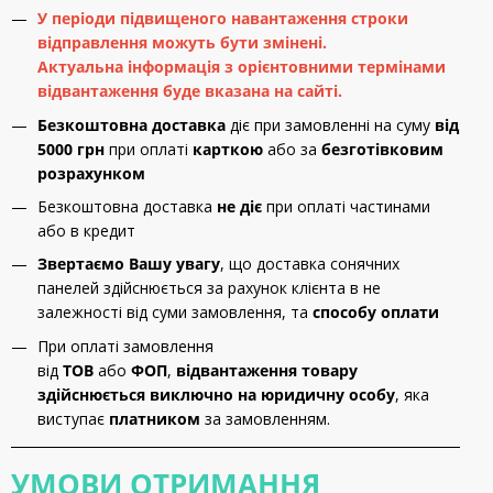
У періоди підвищеного навантаження строки
відправлення можуть бути змінені.
Актуальна інформація з орієнтовними термінами
відвантаження буде вказана на сайті.
Безкоштовна доставка
діє при замовленні на суму
від
5000 грн
при оплаті
карткою
або за
безготівковим
розрахунком
Безкоштовна доставка
не діє
при оплаті частинами
або в кредит
Звертаємо Вашу увагу
, що доставка сонячних
панелей здійснюється за рахунок клієнта в не
залежності від суми замовлення, та
способу оплати
При оплаті замовлення
від
ТОВ
або
ФОП
,
відвантаження товару
здійснюється виключно на юридичну особу
, яка
виступає
платником
за замовленням.
УМОВИ ОТРИМАННЯ