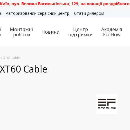
л. Велика Васильківська, 129, на локації роздрібного магаз
а
Авторизований сервісний центр
Стати дилером
і
Монтажні
Центр
Академія
Новини
и
роботи
підтримки
EcoFlow
e XT60 Cable
 XT60 Cable