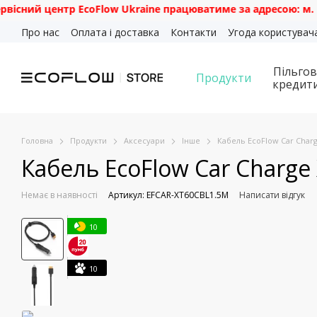
 центр EcoFlow Ukraine працюватиме за адресою: м. Київ, ву
Перейти до основного контенту
Про нас
Оплата і доставка
Контакти
Угода користувач
Пільгов
Продукти
кредит
Головна
Продукти
Аксесуари
Інше
Кабель EcoFlow Car Charg
Кабель EcoFlow Car Charge
Немає в наявності
Артикул: EFCAR-XT60CBL1.5M
Написати відгук
10
10