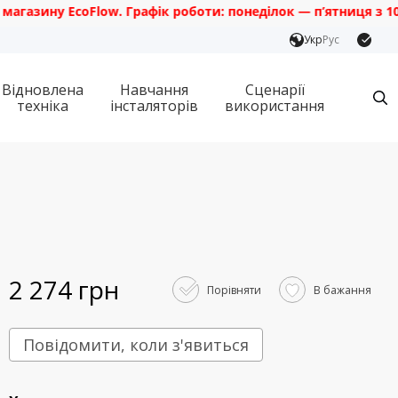
ину EcoFlow. Графік роботи: понеділок — п’ятниця з 10:00 д
Укр
Рус
Відновлена
Навчання
Сценарії
техніка
інсталяторів
використання
2 274 грн
Порівняти
В бажання
Повідомити, коли з'явиться