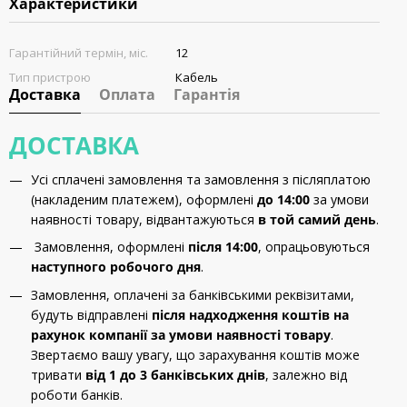
Характеристики
Гарантійний термін, міс.
12
Тип пристрою
Кабель
Доставка
Оплата
Гарантія
ДОСТАВКА
Усі сплачені замовлення та замовлення з післяплатою
(накладеним платежем), оформлені
до 14:00
за умови
наявності товару, відвантажуються
в той самий день
.
Замовлення, оформлені
після 14:00
, опрацьовуються
наступного робочого дня
.
Замовлення, оплачені за банківськими реквізитами,
будуть відправлені
після надходження коштів на
рахунок компанії за умови наявності товару
.
Звертаємо вашу увагу, що зарахування коштів може
тривати
від 1 до 3 банківських днів
, залежно від
роботи банків.