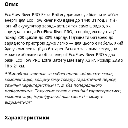
Опис
EcoFlow River PRO Extra Battery дає змогу збільшити об'єм
енергії для EcoFlow River PRO вдвічі до 1440 Вт·год. Літій -
іонний акумулятор заряджається так само швидко, як і
зарядна станція EcoFlow River PRO, а період експлуатації —
понад 800 циклів до 80% заряду. Під'єднати батарею до
зарядного пристрою дуже легко — для цього є кабель, який
йде у комплектації до батареї. Всього за кілька секунд ви
можете збільшити обсяг енергії EcoFlow River PRO у два
рази. EcoFlow PRO Extra Battery має вагу 7.3 кг. Розмір: 28.8 x
18 x 21 см.
*"Виробник залишає за собою право змінювати склад,
комплектацію, колірну гаму товару, гарантійний період,
технічні характеристики і т. д. без попереднього
повідомлення. Тому опис товару: технічні характеристики,
комплектація, індивідуальні властивості – можуть
відрізнятися"
Характеристики