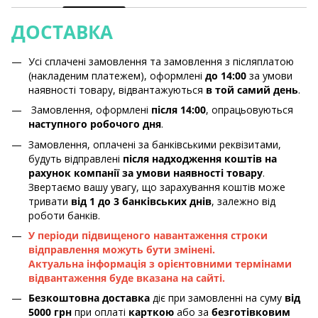
ДОСТАВКА
Усі сплачені замовлення та замовлення з післяплатою
(накладеним платежем), оформлені
до 14:00
за умови
наявності товару, відвантажуються
в той самий день
.
Замовлення, оформлені
після 14:00
, опрацьовуються
наступного робочого дня
.
Замовлення, оплачені за банківськими реквізитами,
будуть відправлені
після надходження коштів на
рахунок компанії за умови наявності товару
.
Звертаємо вашу увагу, що зарахування коштів може
тривати
від 1 до 3 банківських днів
, залежно від
роботи банків.
У періоди підвищеного навантаження строки
відправлення можуть бути змінені.
Актуальна інформація з орієнтовними термінами
відвантаження буде вказана на сайті.
Безкоштовна доставка
діє при замовленні на суму
від
5000 грн
при оплаті
карткою
або за
безготівковим