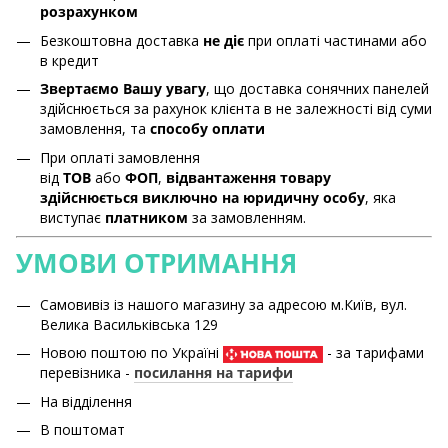
розрахунком
Безкоштовна доставка
не діє
при оплаті частинами або
в кредит
Звертаємо Вашу увагу
, що доставка сонячних панелей
здійснюється за рахунок клієнта в не залежності від суми
замовлення, та
способу оплати
При оплаті замовлення
від
ТОВ
або
ФОП
,
відвантаження товару
здійснюється виключно на юридичну особу
, яка
виступає
платником
за замовленням.
УМОВИ ОТРИМАННЯ
Самовивіз із нашого магазину за адресою м.Київ, вул.
Велика Васильківська 129
Новою поштою по Україні
- за тарифами
перевізника -
посилання на тарифи
На відділення
В поштомат