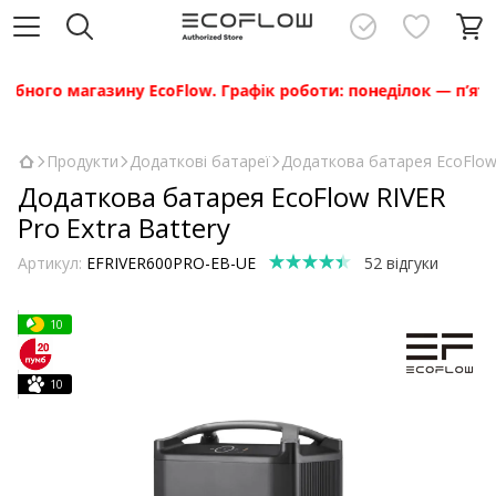
ого магазину EcoFlow. Графік роботи: понеділок — п’ятниця з
Продукти
Додаткові батареї
Додаткова батарея EcoFlow 
Додаткова батарея EcoFlow RIVER
Pro Extra Battery
Артикул:
EFRIVER600PRO-EB-UE
52 відгуки
10
10